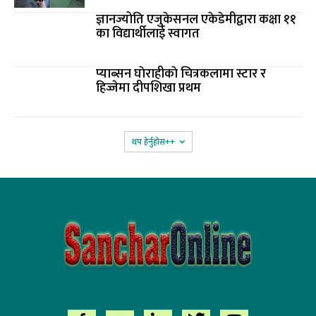
ज्ञानज्योति एजुकेसनल एकेडेमीद्वारा कक्षा ११
का विद्यार्थीलाई स्वागत
प्याब्सन घाेराहीकाे चित्रकलामा स्टार र
हिज्जेमा दीपशिखा प्रथम
थप हेर्नुहोस‌++