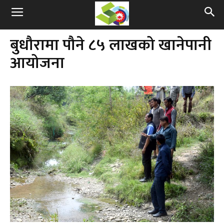
बुधौरामा पौने ८५ लाखको खानेपानी
आयोजना