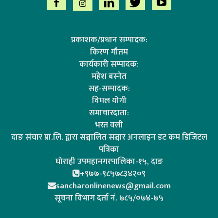
प्रकाशक/प्रधान सम्पादक:
किरण गौतम
कार्यकारी सम्पादक:
महेश बस्नेत
सह-सम्पादक:
विमल योगी
समाचारदाता:
भरत वली
दाङ संचार प्रा.लि. द्वारा सञ्चालित सञ्चार अनलाइन डट कम डिजिटल
पत्रिका
घोराही उपमहानगरपालिका-१५, दाङ
+९७७-९८५७८३४२०९
sancharonlinenews@gmail.com
सूचना विभाग दर्ता न‌ं. ७८५/०७४-७५