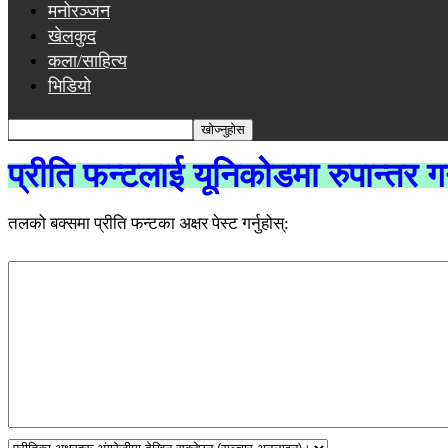
मनोरञ्जन
खेलकुद
कला/साहित्य
भिडियो
प्रीति फन्टलाई यूनिकोडमा रुपान्तर
तलको बक्समा प्रीति फन्टका अक्षर पेस्ट गर्नुहोस्: