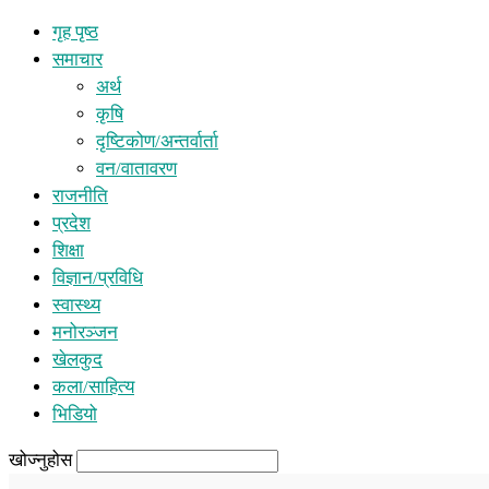
गृह पृष्ठ
समाचार
अर्थ
कृषि
दृष्टिकोण/अन्तर्वार्ता
वन/वातावरण
राजनीति
प्रदेश
शिक्षा
विज्ञान/प्रविधि
स्वास्थ्य
मनोरञ्जन
खेलकुद
कला/साहित्य
भिडियो
खोज्नुहोस