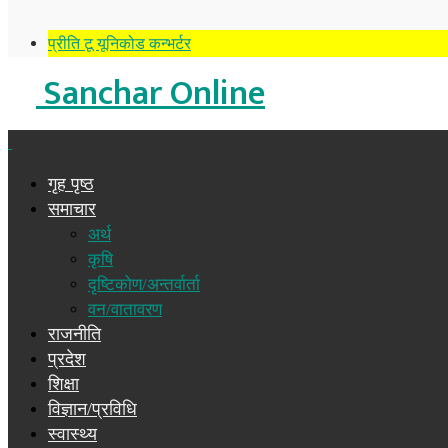
प्रीति टू यूनिकोड कन्भर्टर
Sanchar Online
गृह पृष्ठ
समाचार
अर्थ
कृषि
दृष्टिकोण/अन्तर्वार्ता
वन/वातावरण
राजनीति
प्रदेश
शिक्षा
विज्ञान/प्रविधि
स्वास्थ्य