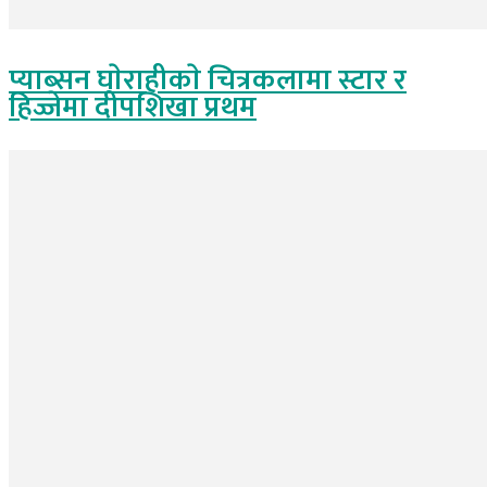
प्याब्सन घाेराहीकाे चित्रकलामा स्टार र
हिज्जेमा दीपशिखा प्रथम