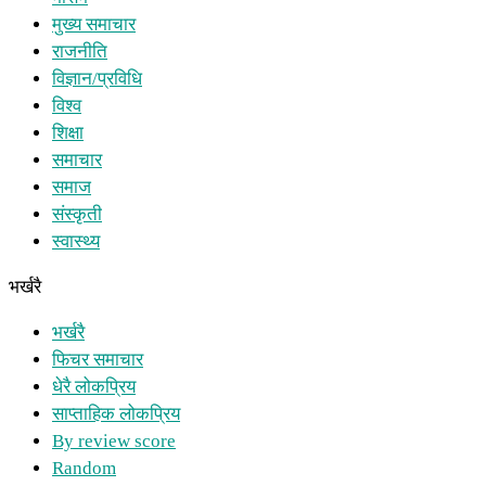
मुख्य समाचार
राजनीति
विज्ञान/प्रविधि
विश्व
शिक्षा
समाचार
समाज
संस्कृती
स्वास्थ्य
भर्खरै
भर्खरै
फिचर समाचार
धेरै लोकप्रिय
साप्ताहिक लोकप्रिय
By review score
Random