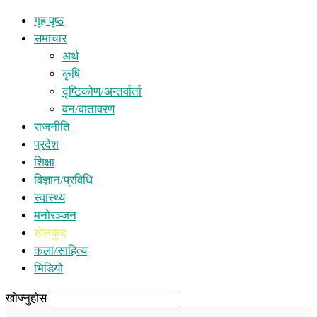
गृह पृष्ठ
समाचार
अर्थ
कृषि
दृष्टिकोण/अन्तर्वार्ता
वन/वातावरण
राजनीति
प्रदेश
शिक्षा
विज्ञान/प्रविधि
स्वास्थ्य
मनोरञ्जन
खेलकुद
कला/साहित्य
भिडियो
खोज्नुहोस