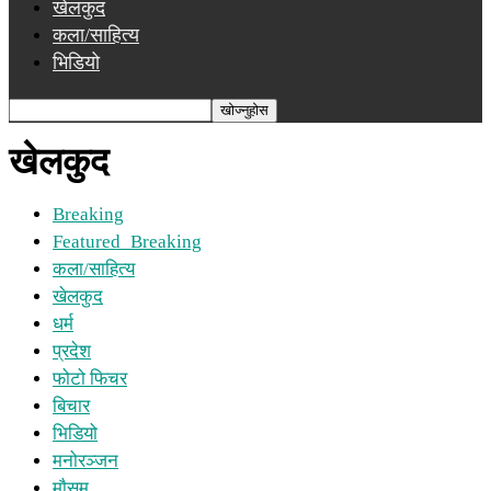
खेलकुद
कला/साहित्य
भिडियो
खेलकुद
Breaking
Featured_Breaking
कला/साहित्य
खेलकुद
धर्म
प्रदेश
फोटो फिचर
बिचार
भिडियो
मनोरञ्जन
माैसम