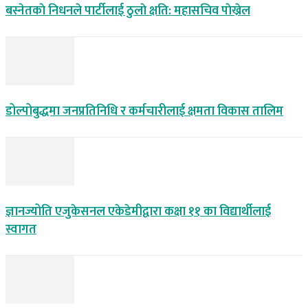
बस्नेतकाे निधनले पार्टीलाई ठुलाे क्षति: महासचिव पाेख्रेल
डोल्पोबुद्धमा जनप्रतिनिधि र कर्मचारीलाई क्षमता विकास तालिम
ज्ञानज्योति एजुकेसनल एकेडेमीद्वारा कक्षा ११ का विद्यार्थीलाई
स्वागत