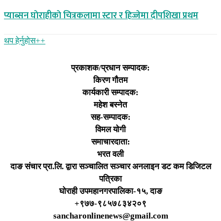
प्याब्सन घाेराहीकाे चित्रकलामा स्टार र हिज्जेमा दीपशिखा प्रथम
थप हेर्नुहोस‌++
प्रकाशक/प्रधान सम्पादक:
किरण गौतम
कार्यकारी सम्पादक:
महेश बस्नेत
सह-सम्पादक:
विमल योगी
समाचारदाता:
भरत वली
दाङ संचार प्रा.लि. द्वारा सञ्चालित सञ्चार अनलाइन डट कम डिजिटल
पत्रिका
घोराही उपमहानगरपालिका-१५, दाङ
+९७७-९८५७८३४२०९
sancharonlinenews@gmail.com