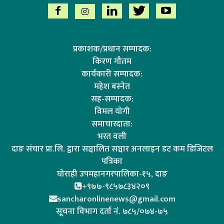
प्रकाशक/प्रधान सम्पादक:
किरण गौतम
कार्यकारी सम्पादक:
महेश बस्नेत
सह-सम्पादक:
विमल योगी
समाचारदाता:
भरत वली
दाङ संचार प्रा.लि. द्वारा सञ्चालित सञ्चार अनलाइन डट कम डिजिटल
पत्रिका
घोराही उपमहानगरपालिका-१५, दाङ
+९७७-९८५७८३४२०९
sancharonlinenews@gmail.com
सूचना विभाग दर्ता न‌ं. ७८५/०७४-७५