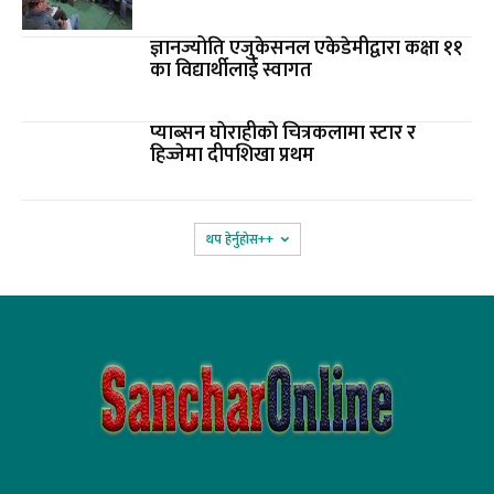
ज्ञानज्योति एजुकेसनल एकेडेमीद्वारा कक्षा ११
का विद्यार्थीलाई स्वागत
प्याब्सन घाेराहीकाे चित्रकलामा स्टार र
हिज्जेमा दीपशिखा प्रथम
थप हेर्नुहोस‌++