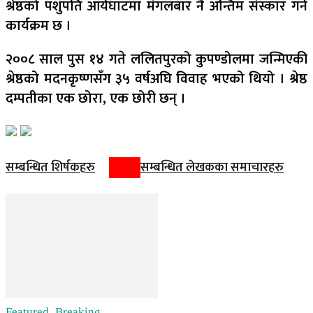
श्रेष्ठको पशुपति आर्यघाटमा मंगलबार नै अन्तिम संस्कार गर्ने
कार्यक्रम छ ।
२००८ साल पुस १४ गते ललितपुरको कुपण्डोलमा जन्मिएकी
श्रेष्ठको मदनकृष्णसँग ३५ वर्षअघि विवाह भएको थियो । श्रेष्ठ
दम्पतीका एक छोरा, एक छोरी छन् ।
सम्बन्धित शिर्षकहरु
सम्बन्धित लेखकका समाचारहरु
Featured_Breaking