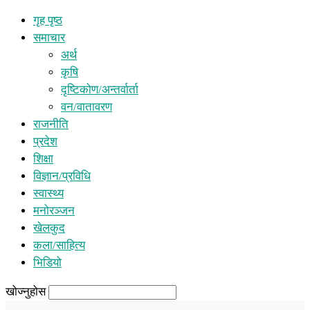
गृह पृष्ठ
समाचार
अर्थ
कृषि
दृष्टिकोण/अन्तर्वार्ता
वन/वातावरण
राजनीति
प्रदेश
शिक्षा
विज्ञान/प्रविधि
स्वास्थ्य
मनोरञ्जन
खेलकुद
कला/साहित्य
भिडियो
खोज्नुहोस