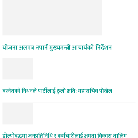
योजना अलपत्र नपार्न मुख्यमन्त्री आचार्यको निर्देशन
बस्नेतकाे निधनले पार्टीलाई ठुलाे क्षति: महासचिव पाेख्रेल
डोल्पोबुद्धमा जनप्रतिनिधि र कर्मचारीलाई क्षमता विकास तालिम