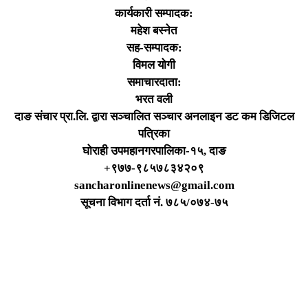
कार्यकारी सम्पादक:
महेश बस्नेत
सह-सम्पादक:
विमल योगी
समाचारदाता:
भरत वली
दाङ संचार प्रा.लि. द्वारा सञ्चालित सञ्चार अनलाइन डट कम डिजिटल
पत्रिका
घोराही उपमहानगरपालिका-१५, दाङ
+९७७-९८५७८३४२०९
sancharonlinenews@gmail.com
सूचना विभाग दर्ता न‌ं. ७८५/०७४-७५