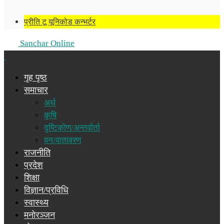
प्रीति टू यूनिकोड कन्भर्टर
Sanchar Online
गृह पृष्ठ
समाचार
अर्थ
कृषि
दृष्टिकोण/अन्तर्वार्ता
वन/वातावरण
राजनीति
प्रदेश
शिक्षा
विज्ञान/प्रविधि
स्वास्थ्य
मनोरञ्जन