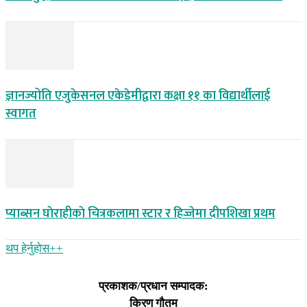
ज्ञानज्योति एजुकेसनल एकेडेमीद्वारा कक्षा ११ का विद्यार्थीलाई
स्वागत
प्याब्सन घाेराहीकाे चित्रकलामा स्टार र हिज्जेमा दीपशिखा प्रथम
थप हेर्नुहोस‌++
प्रकाशक/प्रधान सम्पादक:
किरण गौतम