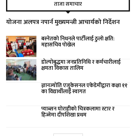
ताजा समाचार
योजना अलपत्र नपार्न मुख्यमन्त्री आचार्यको निर्देशन
बस्नेतकाे निधनले पार्टीलाई ठुलाे क्षति:
महासचिव पाेख्रेल
डोल्पोबुद्धमा जनप्रतिनिधि र कर्मचारीलाई
क्षमता विकास तालिम
ज्ञानज्योति एजुकेसनल एकेडेमीद्वारा कक्षा ११
का विद्यार्थीलाई स्वागत
प्याब्सन घाेराहीकाे चित्रकलामा स्टार र
हिज्जेमा दीपशिखा प्रथम