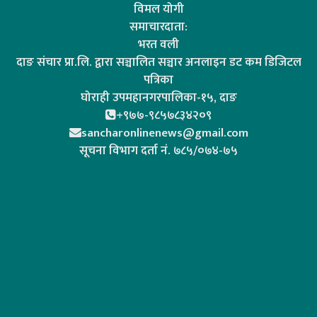
विमल योगी
समाचारदाता:
भरत वली
दाङ संचार प्रा.लि. द्वारा सञ्चालित सञ्चार अनलाइन डट कम डिजिटल
पत्रिका
घोराही उपमहानगरपालिका-१५, दाङ
+९७७-९८५७८३४२०९
sancharonlinenews@gmail.com
सूचना विभाग दर्ता न‌ं. ७८५/०७४-७५