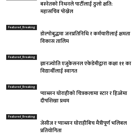
बस्नेतकाे निधनले पार्टीलाई ठुलाे क्षति:
महासचिव पाेख्रेल
Featured_Breaking
डोल्पोबुद्धमा जनप्रतिनिधि र कर्मचारीलाई क्षमता
विकास तालिम
Featured_Breaking
ज्ञानज्योति एजुकेसनल एकेडेमीद्वारा कक्षा ११ का
विद्यार्थीलाई स्वागत
Featured_Breaking
प्याब्सन घाेराहीकाे चित्रकलामा स्टार र हिज्जेमा
दीपशिखा प्रथम
Featured_Breaking
जेसीज र प्याब्सन घाेराहीबिच मैत्रीपूर्ण भलिबल
प्रतियोगिता