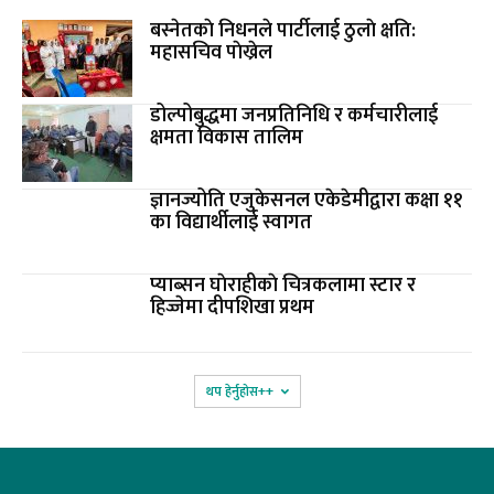
बस्नेतकाे निधनले पार्टीलाई ठुलाे क्षति:
महासचिव पाेख्रेल
डोल्पोबुद्धमा जनप्रतिनिधि र कर्मचारीलाई
क्षमता विकास तालिम
ज्ञानज्योति एजुकेसनल एकेडेमीद्वारा कक्षा ११
का विद्यार्थीलाई स्वागत
प्याब्सन घाेराहीकाे चित्रकलामा स्टार र
हिज्जेमा दीपशिखा प्रथम
थप हेर्नुहोस‌++