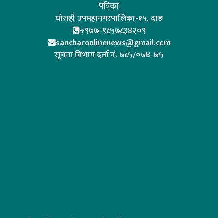
पत्रिका
घोराही उपमहानगरपालिका-१५, दाङ
+९७७-९८५७८३४२०९
sancharonlinenews@gmail.com
सूचना विभाग दर्ता न‌ं. ७८५/०७४-७५