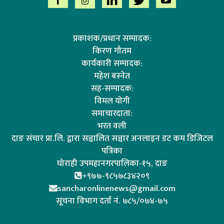
प्रकाशक/प्रधान सम्पादक:
किरण गौतम
कार्यकारी सम्पादक:
महेश बस्नेत
सह-सम्पादक:
विमल योगी
समाचारदाता:
भरत वली
दाङ संचार प्रा.लि. द्वारा सञ्चालित सञ्चार अनलाइन डट कम डिजिटल
पत्रिका
घोराही उपमहानगरपालिका-१५, दाङ
+९७७-९८५७८३४२०९
sancharonlinenews@gmail.com
सूचना विभाग दर्ता न‌ं. ७८५/०७४-७५