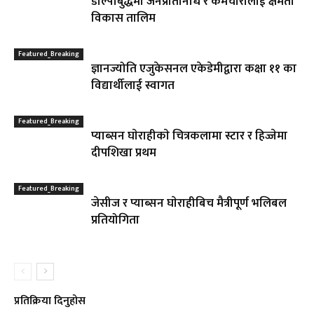
डोल्पोबुद्धमा जनप्रतिनिधि र कर्मचारीलाई क्षमता
विकास तालिम
Featured_Breaking
ज्ञानज्योति एजुकेसनल एकेडेमीद्वारा कक्षा ११ का
विद्यार्थीलाई स्वागत
Featured_Breaking
प्याब्सन घाेराहीकाे चित्रकलामा स्टार र हिज्जेमा
दीपशिखा प्रथम
Featured_Breaking
जेसीज र प्याब्सन घाेराहीबिच मैत्रीपूर्ण भलिबल
प्रतियोगिता
प्रतिक्रिया दिनुहोस