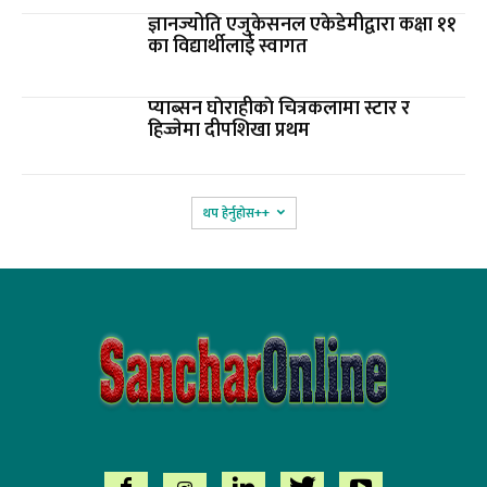
ज्ञानज्योति एजुकेसनल एकेडेमीद्वारा कक्षा ११
का विद्यार्थीलाई स्वागत
प्याब्सन घाेराहीकाे चित्रकलामा स्टार र
हिज्जेमा दीपशिखा प्रथम
थप हेर्नुहोस‌++