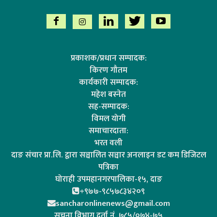
प्रकाशक/प्रधान सम्पादक:
किरण गौतम
कार्यकारी सम्पादक:
महेश बस्नेत
सह-सम्पादक:
विमल योगी
समाचारदाता:
भरत वली
दाङ संचार प्रा.लि. द्वारा सञ्चालित सञ्चार अनलाइन डट कम डिजिटल
पत्रिका
घोराही उपमहानगरपालिका-१५, दाङ
+९७७-९८५७८३४२०९
sancharonlinenews@gmail.com
सूचना विभाग दर्ता न‌ं. ७८५/०७४-७५