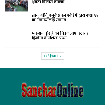
क्षमता विकास तालिम
ज्ञानज्योति एजुकेसनल एकेडेमीद्वारा कक्षा ११
का विद्यार्थीलाई स्वागत
प्याब्सन घाेराहीकाे चित्रकलामा स्टार र
हिज्जेमा दीपशिखा प्रथम
थप हेर्नुहोस‌++