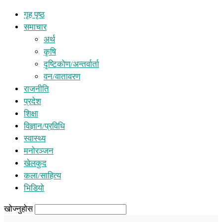
गृह पृष्ठ
समाचार
अर्थ
कृषि
दृष्टिकोण/अन्तर्वार्ता
वन/वातावरण
राजनीति
प्रदेश
शिक्षा
विज्ञान/प्रविधि
स्वास्थ्य
मनोरञ्जन
खेलकुद
कला/साहित्य
भिडियो
खोज्नुहोस