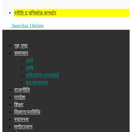
प्रीति टू यूनिकोड कन्भर्टर
Sanchar Online
गृह पृष्ठ
समाचार
अर्थ
कृषि
दृष्टिकोण/अन्तर्वार्ता
वन/वातावरण
राजनीति
प्रदेश
शिक्षा
विज्ञान/प्रविधि
स्वास्थ्य
मनोरञ्जन