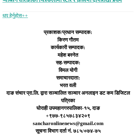
प्याब्सन घाेराहीकाे चित्रकलामा स्टार र हिज्जेमा दीपशिखा प्रथम
थप हेर्नुहोस‌++
प्रकाशक/प्रधान सम्पादक:
किरण गौतम
कार्यकारी सम्पादक:
महेश बस्नेत
सह-सम्पादक:
विमल योगी
समाचारदाता:
भरत वली
दाङ संचार प्रा.लि. द्वारा सञ्चालित सञ्चार अनलाइन डट कम डिजिटल
पत्रिका
घोराही उपमहानगरपालिका-१५, दाङ
+९७७-९८५७८३४२०९
sancharonlinenews@gmail.com
सूचना विभाग दर्ता न‌ं. ७८५/०७४-७५