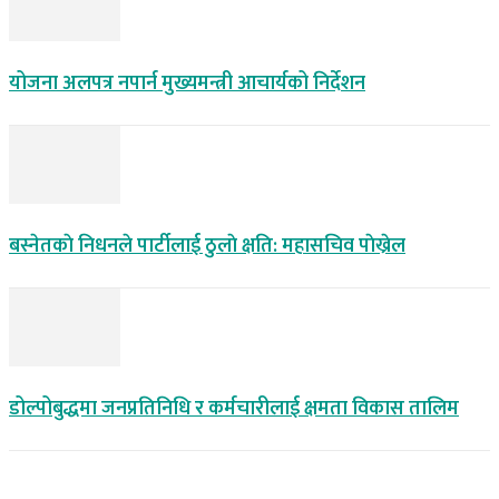
योजना अलपत्र नपार्न मुख्यमन्त्री आचार्यको निर्देशन
बस्नेतकाे निधनले पार्टीलाई ठुलाे क्षति: महासचिव पाेख्रेल
डोल्पोबुद्धमा जनप्रतिनिधि र कर्मचारीलाई क्षमता विकास तालिम