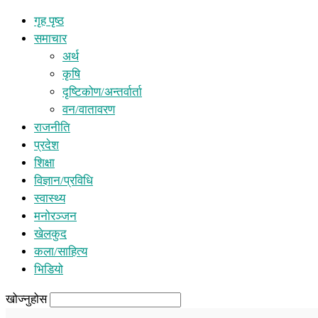
गृह पृष्ठ
समाचार
अर्थ
कृषि
दृष्टिकोण/अन्तर्वार्ता
वन/वातावरण
राजनीति
प्रदेश
शिक्षा
विज्ञान/प्रविधि
स्वास्थ्य
मनोरञ्जन
खेलकुद
कला/साहित्य
भिडियो
खोज्नुहोस