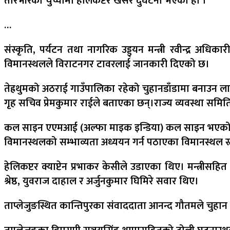
तारेभीरको चुच्चोमा हेलिकप्टर खसेर दुर्घटना भएको हो ।’
…
संस्कृति, पर्यटन तथा नागरिक उड्ड्यन मन्त्री रवीन्द्र अध
विमानस्थलले विराटनगर टावरलाई जानकारी दिएको छ।
तेह्रथुमको अठराई गाउँपालिका रहेको चुहानडाँडामा बनाउन लाग
गृह सचिव प्रेमकुमार राईले बताएका छन्।राज्य व्यवस्था सम
कल साइन एएमआई (अल्फा माइक इन्डिया) कल साइन भएको उक्त हे
विमानस्थलको सम्भाव्यता अध्ययन गर्न पठाएका विमानस्थल स
हेलिकप्टर क्याप्टेन प्रभाकर केसीले उडाएका थिए। मन्त्रीसह
श्रेष्ठ, युवराज दाहाल र अर्जुनकुमार घिमिरे सवार थिए।
ताप्लेजुङस्थित कान्तिपुरका संवाददाता आनन्द गौतमले चुहान 