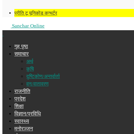
प्रीति टू यूनिकोड कन्भर्टर
Sanchar Online
गृह पृष्ठ
समाचार
अर्थ
कृषि
दृष्टिकोण/अन्तर्वार्ता
वन/वातावरण
राजनीति
प्रदेश
शिक्षा
विज्ञान/प्रविधि
स्वास्थ्य
मनोरञ्जन