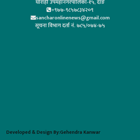
घोराही उपमहानगरपालिका-१५, दाङ
+९७७-९८५७८३४२०९
sancharonlinenews@gmail.com
सूचना विभाग दर्ता न‌ं. ७८५/०७४-७५
Developed & Design By:Gehendra Kanwar