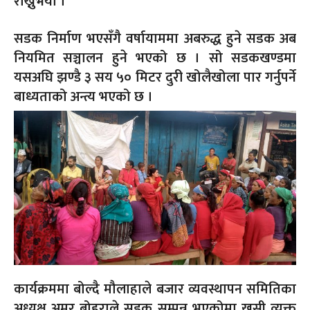
राख्नुभयो ।
सडक निर्माण भएसँगै वर्षायाममा अबरुद्ध हुने सडक अब
नियमित सञ्चालन हुने भएको छ । सो सडकखण्डमा
यसअघि झण्डै ३ सय ५० मिटर दुरी खोलैखोला पार गर्नुपर्ने
बाध्यताको अन्त्य भएको छ ।
कार्यक्रममा बोल्दै मौलाहाले बजार व्यवस्थापन समितिका
अध्यक्ष अमर बोहराले सडक सम्पन्न भएकोमा खुसी व्यक्त