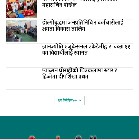
महासचिव पाेख्रेल
डोल्पोबुद्धमा जनप्रतिनिधि र कर्मचारीलाई
क्षमता विकास तालिम
ज्ञानज्योति एजुकेसनल एकेडेमीद्वारा कक्षा ११
का विद्यार्थीलाई स्वागत
प्याब्सन घाेराहीकाे चित्रकलामा स्टार र
हिज्जेमा दीपशिखा प्रथम
थप हेर्नुहोस‌++