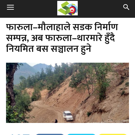
फारुला–मौलाहाले सडक निर्माण
सम्पन्न, अब फारुला–थारमारे हुँदै
नियमित बस सञ्चालन हुने