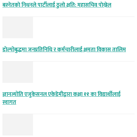
बस्नेतकाे निधनले पार्टीलाई ठुलाे क्षति: महासचिव पाेख्रेल
डोल्पोबुद्धमा जनप्रतिनिधि र कर्मचारीलाई क्षमता विकास तालिम
ज्ञानज्योति एजुकेसनल एकेडेमीद्वारा कक्षा ११ का विद्यार्थीलाई
स्वागत