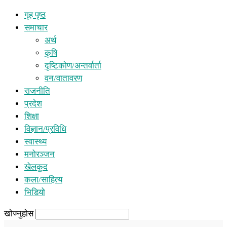
गृह पृष्ठ
समाचार
अर्थ
कृषि
दृष्टिकोण/अन्तर्वार्ता
वन/वातावरण
राजनीति
प्रदेश
शिक्षा
विज्ञान/प्रविधि
स्वास्थ्य
मनोरञ्जन
खेलकुद
कला/साहित्य
भिडियो
खोज्नुहोस