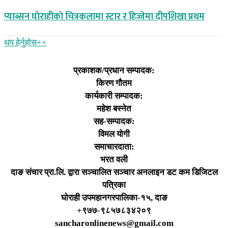
प्याब्सन घाेराहीकाे चित्रकलामा स्टार र हिज्जेमा दीपशिखा प्रथम
थप हेर्नुहोस‌++
प्रकाशक/प्रधान सम्पादक:
किरण गौतम
कार्यकारी सम्पादक:
महेश बस्नेत
सह-सम्पादक:
विमल योगी
समाचारदाता:
भरत वली
दाङ संचार प्रा.लि. द्वारा सञ्चालित सञ्चार अनलाइन डट कम डिजिटल
पत्रिका
घोराही उपमहानगरपालिका-१५, दाङ
+९७७-९८५७८३४२०९
sancharonlinenews@gmail.com