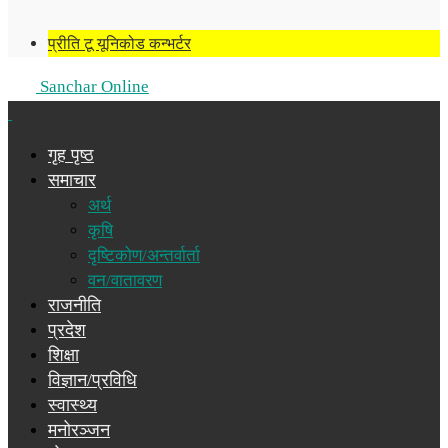
प्रीति टू यूनिकोड कन्भर्टर
Sanchar Online
गृह पृष्ठ
समाचार
अर्थ
कृषि
दृष्टिकोण/अन्तर्वार्ता
वन/वातावरण
राजनीति
प्रदेश
शिक्षा
विज्ञान/प्रविधि
स्वास्थ्य
मनोरञ्जन