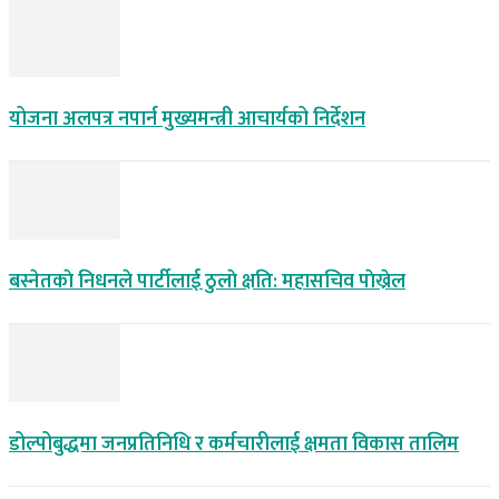
योजना अलपत्र नपार्न मुख्यमन्त्री आचार्यको निर्देशन
बस्नेतकाे निधनले पार्टीलाई ठुलाे क्षति: महासचिव पाेख्रेल
डोल्पोबुद्धमा जनप्रतिनिधि र कर्मचारीलाई क्षमता विकास तालिम