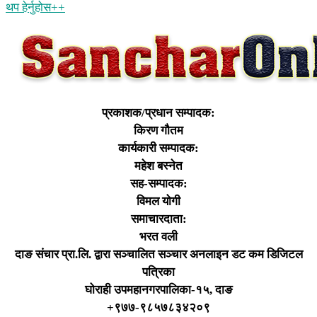
थप हेर्नुहोस‌++
प्रकाशक/प्रधान सम्पादक:
किरण गौतम
कार्यकारी सम्पादक:
महेश बस्नेत
सह-सम्पादक:
विमल योगी
समाचारदाता:
भरत वली
दाङ संचार प्रा.लि. द्वारा सञ्चालित सञ्चार अनलाइन डट कम डिजिटल
पत्रिका
घोराही उपमहानगरपालिका-१५, दाङ
+९७७-९८५७८३४२०९