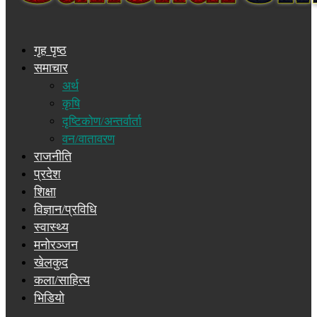
गृह पृष्ठ
समाचार
अर्थ
कृषि
दृष्टिकोण/अन्तर्वार्ता
वन/वातावरण
राजनीति
प्रदेश
शिक्षा
विज्ञान/प्रविधि
स्वास्थ्य
मनोरञ्जन
खेलकुद
कला/साहित्य
भिडियो