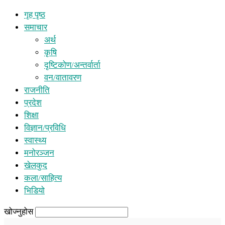
गृह पृष्ठ
समाचार
अर्थ
कृषि
दृष्टिकोण/अन्तर्वार्ता
वन/वातावरण
राजनीति
प्रदेश
शिक्षा
विज्ञान/प्रविधि
स्वास्थ्य
मनोरञ्जन
खेलकुद
कला/साहित्य
भिडियो
खोज्नुहोस