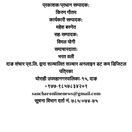
प्रकाशक/प्रधान सम्पादक:
किरण गौतम
कार्यकारी सम्पादक:
महेश बस्नेत
सह-सम्पादक:
विमल योगी
समाचारदाता:
भरत वली
दाङ संचार प्रा.लि. द्वारा सञ्चालित सञ्चार अनलाइन डट कम डिजिटल
पत्रिका
घोराही उपमहानगरपालिका-१५, दाङ
+९७७-९८५७८३४२०९
sancharonlinenews@gmail.com
सूचना विभाग दर्ता न‌ं. ७८५/०७४-७५