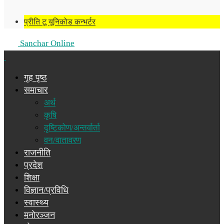
प्रीति टू यूनिकोड कन्भर्टर
Sanchar Online
गृह पृष्ठ
समाचार
अर्थ
कृषि
दृष्टिकोण/अन्तर्वार्ता
वन/वातावरण
राजनीति
प्रदेश
शिक्षा
विज्ञान/प्रविधि
स्वास्थ्य
मनोरञ्जन