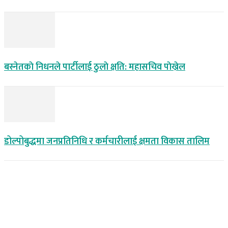
बस्नेतकाे निधनले पार्टीलाई ठुलाे क्षति: महासचिव पाेख्रेल
डोल्पोबुद्धमा जनप्रतिनिधि र कर्मचारीलाई क्षमता विकास तालिम