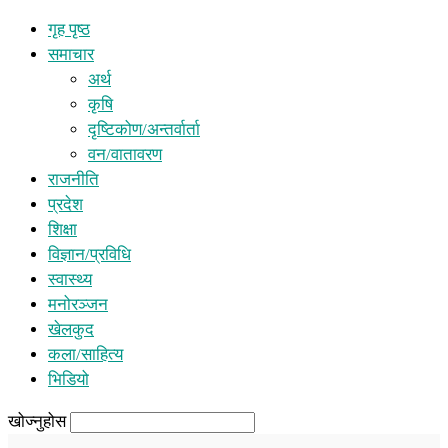
गृह पृष्ठ
समाचार
अर्थ
कृषि
दृष्टिकोण/अन्तर्वार्ता
वन/वातावरण
राजनीति
प्रदेश
शिक्षा
विज्ञान/प्रविधि
स्वास्थ्य
मनोरञ्जन
खेलकुद
कला/साहित्य
भिडियो
खोज्नुहोस