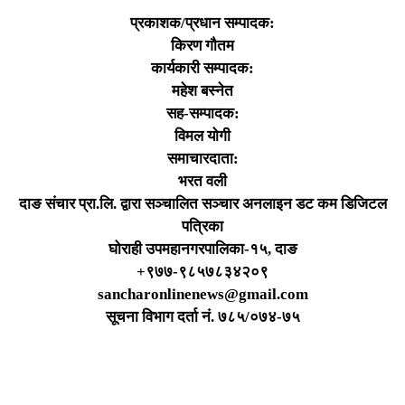
प्रकाशक/प्रधान सम्पादक:
किरण गौतम
कार्यकारी सम्पादक:
महेश बस्नेत
सह-सम्पादक:
विमल योगी
समाचारदाता:
भरत वली
दाङ संचार प्रा.लि. द्वारा सञ्चालित सञ्चार अनलाइन डट कम डिजिटल
पत्रिका
घोराही उपमहानगरपालिका-१५, दाङ
+९७७-९८५७८३४२०९
sancharonlinenews@gmail.com
सूचना विभाग दर्ता न‌ं. ७८५/०७४-७५