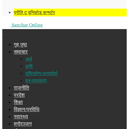
प्रीति टू यूनिकोड कन्भर्टर
Sanchar Online
गृह पृष्ठ
समाचार
अर्थ
कृषि
दृष्टिकोण/अन्तर्वार्ता
वन/वातावरण
राजनीति
प्रदेश
शिक्षा
विज्ञान/प्रविधि
स्वास्थ्य
मनोरञ्जन