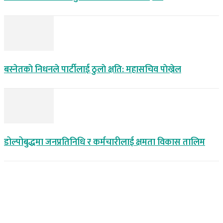
बस्नेतकाे निधनले पार्टीलाई ठुलाे क्षति: महासचिव पाेख्रेल
डोल्पोबुद्धमा जनप्रतिनिधि र कर्मचारीलाई क्षमता विकास तालिम