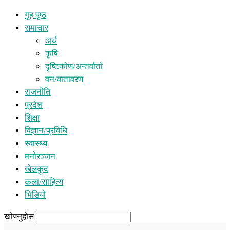
गृह पृष्ठ
समाचार
अर्थ
कृषि
दृष्टिकोण/अन्तर्वार्ता
वन/वातावरण
राजनीति
प्रदेश
शिक्षा
विज्ञान/प्रविधि
स्वास्थ्य
मनोरञ्जन
खेलकुद
कला/साहित्य
भिडियो
खोज्नुहोस