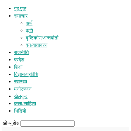
गृह पृष्ठ
समाचार
अर्थ
कृषि
दृष्टिकोण/अन्तर्वार्ता
वन/वातावरण
राजनीति
प्रदेश
शिक्षा
विज्ञान/प्रविधि
स्वास्थ्य
मनोरञ्जन
खेलकुद
कला/साहित्य
भिडियो
खोज्नुहोस