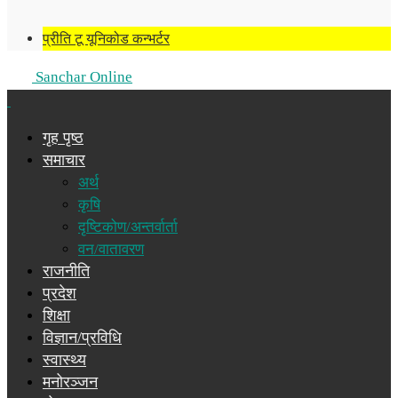
प्रीति टू यूनिकोड कन्भर्टर
Sanchar Online
गृह पृष्ठ
समाचार
अर्थ
कृषि
दृष्टिकोण/अन्तर्वार्ता
वन/वातावरण
राजनीति
प्रदेश
शिक्षा
विज्ञान/प्रविधि
स्वास्थ्य
मनोरञ्जन