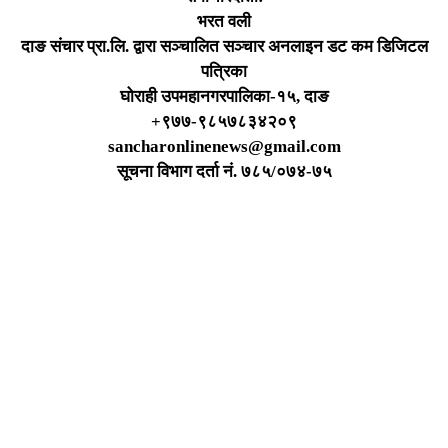
भरत वली
दाङ संचार प्रा.लि. द्वारा सञ्चालित सञ्चार अनलाइन डट कम डिजिटल
पत्रिका
घोराही उपमहानगरपालिका-१५, दाङ
+९७७-९८५७८३४२०९
sancharonlinenews@gmail.com
सूचना विभाग दर्ता न‌ं. ७८५/०७४-७५