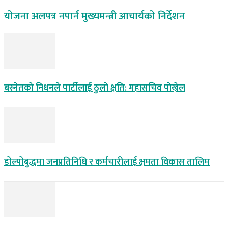
योजना अलपत्र नपार्न मुख्यमन्त्री आचार्यको निर्देशन
बस्नेतकाे निधनले पार्टीलाई ठुलाे क्षति: महासचिव पाेख्रेल
डोल्पोबुद्धमा जनप्रतिनिधि र कर्मचारीलाई क्षमता विकास तालिम