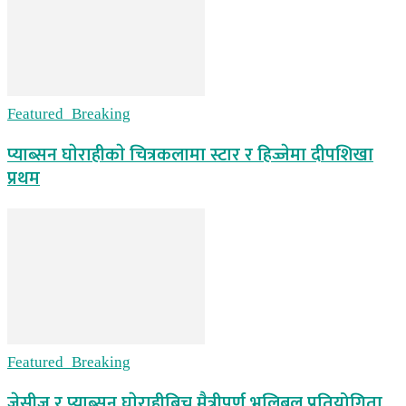
Featured_Breaking
प्याब्सन घाेराहीकाे चित्रकलामा स्टार र हिज्जेमा दीपशिखा
प्रथम
Featured_Breaking
जेसीज र प्याब्सन घाेराहीबिच मैत्रीपूर्ण भलिबल प्रतियोगिता