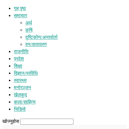
गृह पृष्ठ
समाचार
अर्थ
कृषि
दृष्टिकोण/अन्तर्वार्ता
वन/वातावरण
राजनीति
प्रदेश
शिक्षा
विज्ञान/प्रविधि
स्वास्थ्य
मनोरञ्जन
खेलकुद
कला/साहित्य
भिडियो
खोज्नुहोस