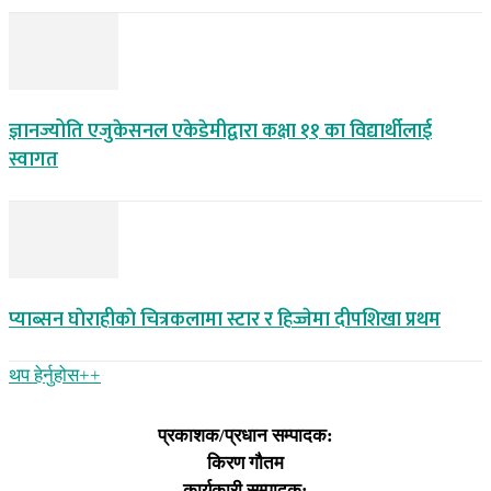
ज्ञानज्योति एजुकेसनल एकेडेमीद्वारा कक्षा ११ का विद्यार्थीलाई
स्वागत
प्याब्सन घाेराहीकाे चित्रकलामा स्टार र हिज्जेमा दीपशिखा प्रथम
थप हेर्नुहोस‌++
प्रकाशक/प्रधान सम्पादक:
किरण गौतम
कार्यकारी सम्पादक: