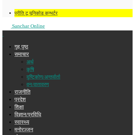
प्रीति टू यूनिकोड कन्भर्टर
Sanchar Online
गृह पृष्ठ
समाचार
अर्थ
कृषि
दृष्टिकोण/अन्तर्वार्ता
वन/वातावरण
राजनीति
प्रदेश
शिक्षा
विज्ञान/प्रविधि
स्वास्थ्य
मनोरञ्जन