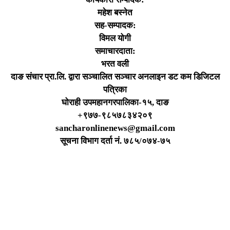
महेश बस्नेत
सह-सम्पादक:
विमल योगी
समाचारदाता:
भरत वली
दाङ संचार प्रा.लि. द्वारा सञ्चालित सञ्चार अनलाइन डट कम डिजिटल
पत्रिका
घोराही उपमहानगरपालिका-१५, दाङ
+९७७-९८५७८३४२०९
sancharonlinenews@gmail.com
सूचना विभाग दर्ता न‌ं. ७८५/०७४-७५