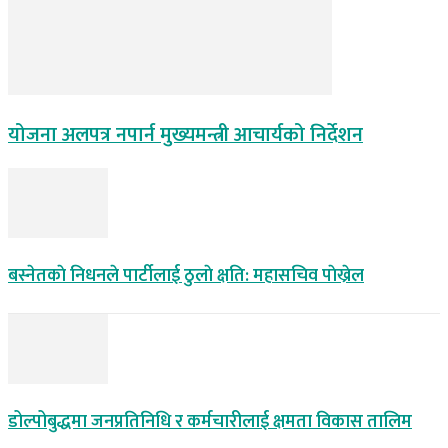
योजना अलपत्र नपार्न मुख्यमन्त्री आचार्यको निर्देशन
बस्नेतकाे निधनले पार्टीलाई ठुलाे क्षति: महासचिव पाेख्रेल
डोल्पोबुद्धमा जनप्रतिनिधि र कर्मचारीलाई क्षमता विकास तालिम