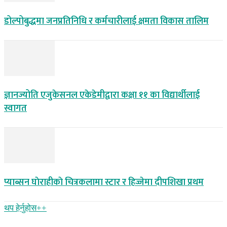
डोल्पोबुद्धमा जनप्रतिनिधि र कर्मचारीलाई क्षमता विकास तालिम
ज्ञानज्योति एजुकेसनल एकेडेमीद्वारा कक्षा ११ का विद्यार्थीलाई
स्वागत
प्याब्सन घाेराहीकाे चित्रकलामा स्टार र हिज्जेमा दीपशिखा प्रथम
थप हेर्नुहोस‌++