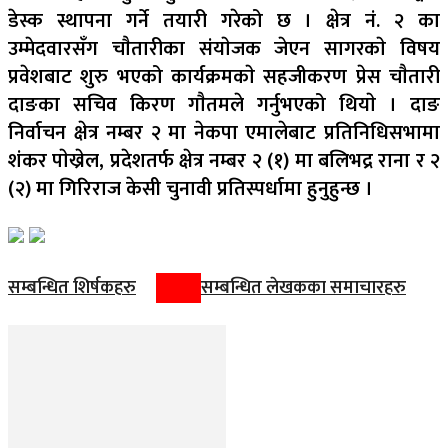
डेस्क स्थापना गर्ने तयारी गरेको छ । क्षेत्र नं. २ का
उम्मेदवारसँग चाैतारीका संयाेजक जेएन सागरकाे विषय
प्रवेशबाट शुरु भएको कार्यक्रमकाे सहजीकरण प्रेस चाैतारी
दाङका सचिव किरण गाैतमले गर्नुभएको थियाे । दाङ
निर्वाचन क्षेत्र नम्बर २ मा नेकपा एमालेबाट प्रतिनिधिसभामा
शंकर पाेख्रेल, प्रदेशतर्फ क्षेत्र नम्बर २ (१) मा बलिभद्र राना र २
(२) मा गिरिराज केसी चुनावी प्रतिस्पर्धामा हुनुहुन्छ ।
सम्बन्धित शिर्षकहरु
सम्बन्धित लेखकका समाचारहरु