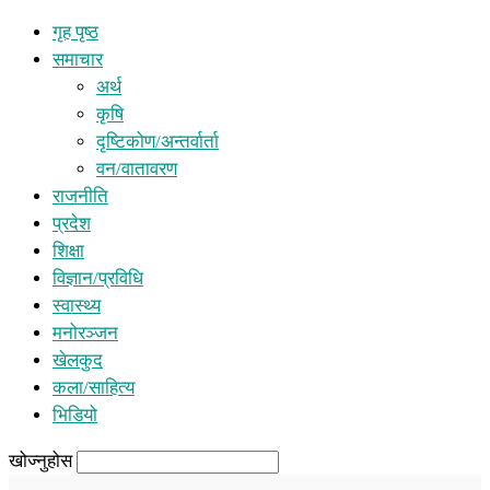
गृह पृष्ठ
समाचार
अर्थ
कृषि
दृष्टिकोण/अन्तर्वार्ता
वन/वातावरण
राजनीति
प्रदेश
शिक्षा
विज्ञान/प्रविधि
स्वास्थ्य
मनोरञ्जन
खेलकुद
कला/साहित्य
भिडियो
खोज्नुहोस