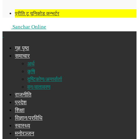
प्रीति टू यूनिकोड कन्भर्टर
Sanchar Online
गृह पृष्ठ
समाचार
अर्थ
कृषि
दृष्टिकोण/अन्तर्वार्ता
वन/वातावरण
राजनीति
प्रदेश
शिक्षा
विज्ञान/प्रविधि
स्वास्थ्य
मनोरञ्जन