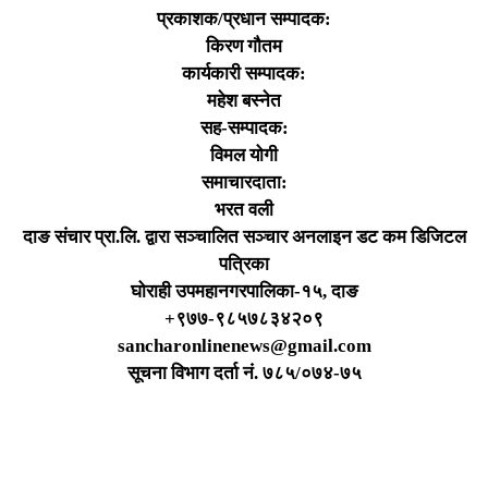
प्रकाशक/प्रधान सम्पादक:
किरण गौतम
कार्यकारी सम्पादक:
महेश बस्नेत
सह-सम्पादक:
विमल योगी
समाचारदाता:
भरत वली
दाङ संचार प्रा.लि. द्वारा सञ्चालित सञ्चार अनलाइन डट कम डिजिटल
पत्रिका
घोराही उपमहानगरपालिका-१५, दाङ
+९७७-९८५७८३४२०९
sancharonlinenews@gmail.com
सूचना विभाग दर्ता न‌ं. ७८५/०७४-७५