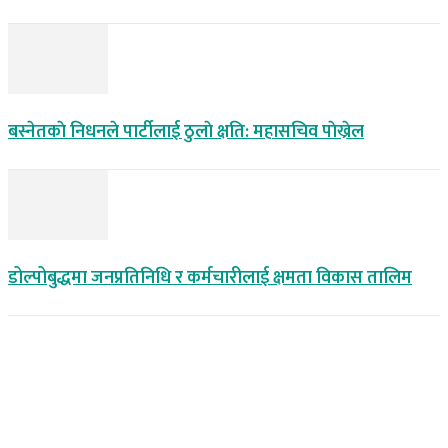
बस्नेतकाे निधनले पार्टीलाई ठुलाे क्षति: महासचिव पाेख्रेल
डोल्पोबुद्धमा जनप्रतिनिधि र कर्मचारीलाई क्षमता विकास तालिम