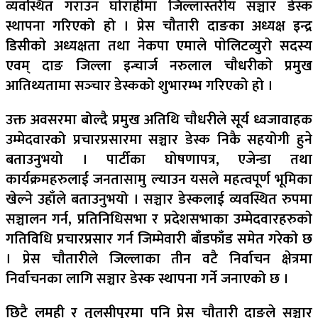
व्यवस्थित गराउन घाेराहीमा जिल्लास्तरीय सञ्चार डेस्क
स्थापना गरिएको हो । प्रेस चाैतारी दाङका अध्यक्ष इन्द्र
डिसीकाे अध्यक्षता तथा नेकपा एमाले पाेलिटव्युराे सदस्य
एवम् दाङ जिल्ला इन्चार्ज नरुलाल चाैधरीकाे प्रमुख
आतिथ्यतामा सञ्‍चार डेस्कको शुभारम्भ गरिएको हो ।
उक्त अवसरमा बोल्दै प्रमुख अतिथि चाैधरीले सूर्य ध्वजावाहक
उम्मेदवारको प्रचारप्रसारमा सञ्चार डेस्क निकै सहयोगी हुने
बताउनुभयो । पार्टीका घोषणापत्र, एजेन्डा तथा
कार्यक्रमहरुलाई जनतासामु ल्याउन यसले महत्वपूर्ण भूमिका
खेल्ने उहाँले बताउनुभयो ।
सञ्चार डेस्कलाई व्यवस्थित रुपमा
सञ्चालन गर्न, प्रतिनिधिसभा र प्रदेशसभाका उम्मेदवारहरुकाे
गतिविधि प्रचारप्रसार गर्न जिम्मेवारी बाँडफाँड समेत गरेकाे छ
। प्रेस चाैतारीले जिल्लाका तीन वटै निर्वाचन क्षेत्रमा
निर्वाचनका लागि सञ्चार डेस्क स्थापना गर्ने जनाएको छ ।
छिटै लमही र तुलसीपुरमा पनि प्रेस चाैतारी दाङले सञ्चार