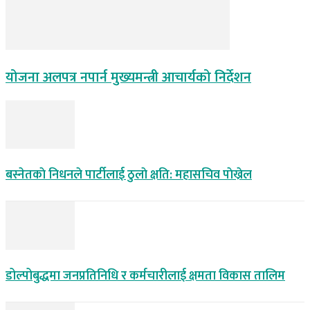
योजना अलपत्र नपार्न मुख्यमन्त्री आचार्यको निर्देशन
बस्नेतकाे निधनले पार्टीलाई ठुलाे क्षति: महासचिव पाेख्रेल
डोल्पोबुद्धमा जनप्रतिनिधि र कर्मचारीलाई क्षमता विकास तालिम