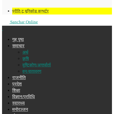
प्रीति टू यूनिकोड कन्भर्टर
Sanchar Online
गृह पृष्ठ
समाचार
अर्थ
कृषि
दृष्टिकोण/अन्तर्वार्ता
वन/वातावरण
राजनीति
प्रदेश
शिक्षा
विज्ञान/प्रविधि
स्वास्थ्य
मनोरञ्जन