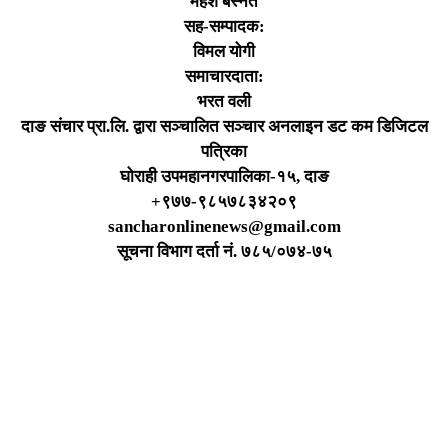
महेश बस्नेत
सह-सम्पादक:
विमल योगी
समाचारदाता:
भरत वली
दाङ संचार प्रा.लि. द्वारा सञ्चालित सञ्चार अनलाइन डट कम डिजिटल
पत्रिका
घोराही उपमहानगरपालिका-१५, दाङ
+९७७-९८५७८३४२०९
sancharonlinenews@gmail.com
सूचना विभाग दर्ता न‌ं. ७८५/०७४-७५