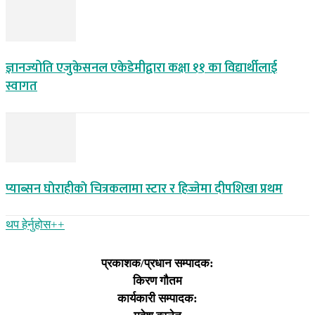
ज्ञानज्योति एजुकेसनल एकेडेमीद्वारा कक्षा ११ का विद्यार्थीलाई
स्वागत
प्याब्सन घाेराहीकाे चित्रकलामा स्टार र हिज्जेमा दीपशिखा प्रथम
थप हेर्नुहोस‌++
प्रकाशक/प्रधान सम्पादक:
किरण गौतम
कार्यकारी सम्पादक: