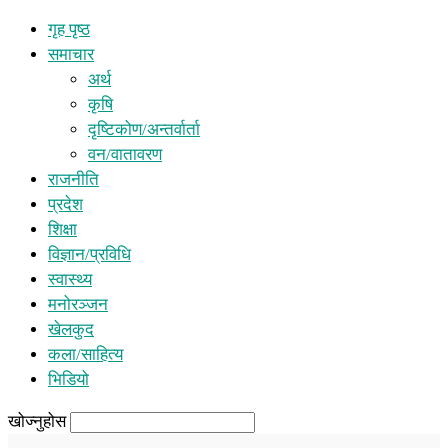
गृह पृष्ठ
समाचार
अर्थ
कृषि
दृष्टिकोण/अन्तर्वार्ता
वन/वातावरण
राजनीति
प्रदेश
शिक्षा
विज्ञान/प्रविधि
स्वास्थ्य
मनोरञ्जन
खेलकुद
कला/साहित्य
भिडियो
खोज्नुहोस