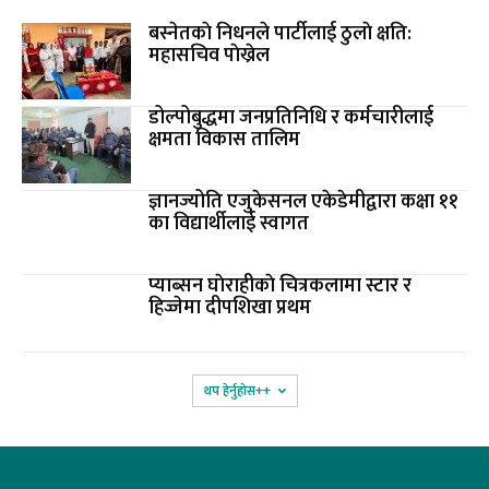
बस्नेतकाे निधनले पार्टीलाई ठुलाे क्षति:
महासचिव पाेख्रेल
डोल्पोबुद्धमा जनप्रतिनिधि र कर्मचारीलाई
क्षमता विकास तालिम
ज्ञानज्योति एजुकेसनल एकेडेमीद्वारा कक्षा ११
का विद्यार्थीलाई स्वागत
प्याब्सन घाेराहीकाे चित्रकलामा स्टार र
हिज्जेमा दीपशिखा प्रथम
थप हेर्नुहोस‌++