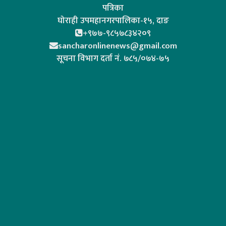
पत्रिका
घोराही उपमहानगरपालिका-१५, दाङ
+९७७-९८५७८३४२०९
sancharonlinenews@gmail.com
सूचना विभाग दर्ता न‌ं. ७८५/०७४-७५