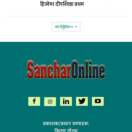
हिज्जेमा दीपशिखा प्रथम
थप हेर्नुहोस‌++
प्रकाशक/प्रधान सम्पादक:
किरण गौतम