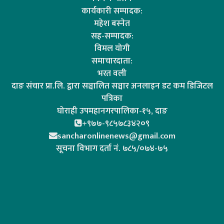
कार्यकारी सम्पादक:
महेश बस्नेत
सह-सम्पादक:
विमल योगी
समाचारदाता:
भरत वली
दाङ संचार प्रा.लि. द्वारा सञ्चालित सञ्चार अनलाइन डट कम डिजिटल
पत्रिका
घोराही उपमहानगरपालिका-१५, दाङ
+९७७-९८५७८३४२०९
sancharonlinenews@gmail.com
सूचना विभाग दर्ता न‌ं. ७८५/०७४-७५