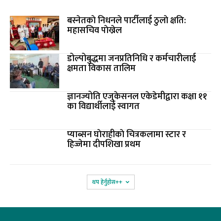
बस्नेतकाे निधनले पार्टीलाई ठुलाे क्षति:
महासचिव पाेख्रेल
डोल्पोबुद्धमा जनप्रतिनिधि र कर्मचारीलाई
क्षमता विकास तालिम
ज्ञानज्योति एजुकेसनल एकेडेमीद्वारा कक्षा ११
का विद्यार्थीलाई स्वागत
प्याब्सन घाेराहीकाे चित्रकलामा स्टार र
हिज्जेमा दीपशिखा प्रथम
थप हेर्नुहोस‌++