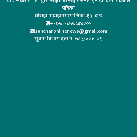
दाङ संचार प्रा.लि. द्वारा सञ्चालित सञ्चार अनलाइन डट कम डिजिटल
पत्रिका
घोराही उपमहानगरपालिका-१५, दाङ
+९७७-९८५७८३४२०९
sancharonlinenews@gmail.com
सूचना विभाग दर्ता न‌ं. ७८५/०७४-७५