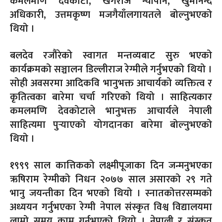
कमलमणि देवकोटा, खगराज न्यौपाने, खुमानन्द
अधिकारी, उत्तमकृष्ण मजगैयाँलगायतले बोल्नुभएको
थियो ।
बलदेव रजौरेको स्वागत मन्तव्यबाट सुरु भएको
कार्यक्रमको सञ्चालन डिल्लीराज रेग्मीले गर्नुभएको थियो ।
सोही अवसरमा आदिकवि भानुभक्त आचार्यको व्यक्तित्व र
कृतित्वका बारेमा चर्चा गरिएको थियो । साहित्यकार
कमलमणि देवकोटाले भानुभक्त आचार्यले नेपाली
साहित्यमा पुर्‍याएको योगदानका बारेमा बोल्नुभएको
थियो ।
१९९९ साल कात्तिकको लक्ष्मीपूजाका दिन जन्मनुभएका
ऋषिराम रेग्मीको निधन २०७७ साल असारको २९ गते
भानु जयन्तीका दिन भएको थियो । स्नातकोत्तरसम्मको
अध्ययन गर्नुभएका रेग्मी नेपाल संस्कृत विश्व विद्यालयमा
लामो समय काम गर्नुभएको थियो । नेपाली र संस्कृत