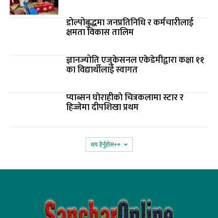
डोल्पोबुद्धमा जनप्रतिनिधि र कर्मचारीलाई
क्षमता विकास तालिम
ज्ञानज्योति एजुकेसनल एकेडेमीद्वारा कक्षा ११
का विद्यार्थीलाई स्वागत
प्याब्सन घाेराहीकाे चित्रकलामा स्टार र
हिज्जेमा दीपशिखा प्रथम
थप हेर्नुहोस‌++