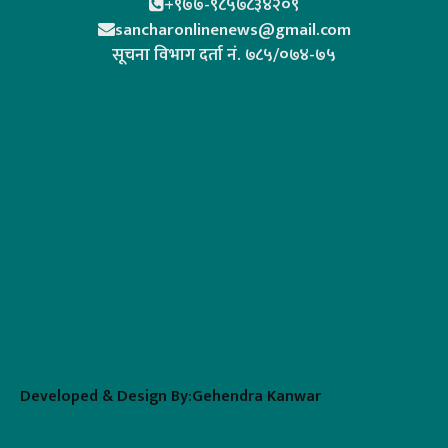
+९७७-९८५७८३४२०९
sancharonlinenews@gmail.com
सूचना विभाग दर्ता न‌ं. ७८५/०७४-७५
Developed & Design By:Gehendra Kanwar