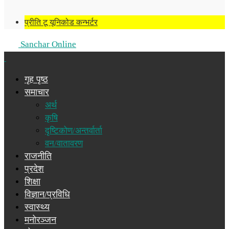
प्रीति टू यूनिकोड कन्भर्टर
Sanchar Online
गृह पृष्ठ
समाचार
अर्थ
कृषि
दृष्टिकोण/अन्तर्वार्ता
वन/वातावरण
राजनीति
प्रदेश
शिक्षा
विज्ञान/प्रविधि
स्वास्थ्य
मनोरञ्जन