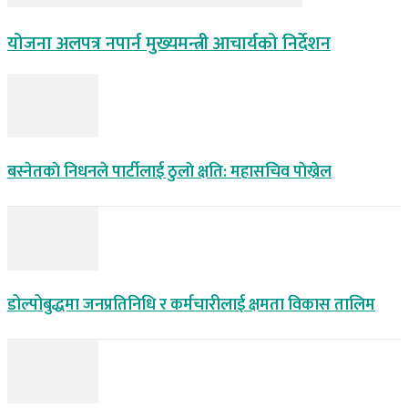
योजना अलपत्र नपार्न मुख्यमन्त्री आचार्यको निर्देशन
बस्नेतकाे निधनले पार्टीलाई ठुलाे क्षति: महासचिव पाेख्रेल
डोल्पोबुद्धमा जनप्रतिनिधि र कर्मचारीलाई क्षमता विकास तालिम