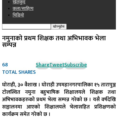
खेलकुद
कला/साहित्य
भिडियो
नमुनाकाे प्रथम शिक्षक तथा अभिभावक भेला
सम्पन्न
68
Share
Tweet
Subscribe
TOTAL SHARES
घाेराही, ३० वैशाख । घाेराही उपमहानगरपालिका १५ तारापुञ्ज
टाेलस्थित नमुना बहुभाषिक शिक्षालयले शिक्षक तथा
अभिभावकहरुकाे प्रथम भेला सम्पन्न गरेकाे छ । यसै वर्षदेखि
सञ्चालनमा आएकाे शिक्षालयले भेलासहित प्रशिक्षणकाे
कार्यक्रम समेत गरेकाे छ ।