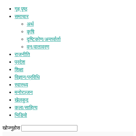
गृह पृष्ठ
समाचार
अर्थ
कृषि
दृष्टिकोण/अन्तर्वार्ता
वन/वातावरण
राजनीति
प्रदेश
शिक्षा
विज्ञान/प्रविधि
स्वास्थ्य
मनोरञ्जन
खेलकुद
कला/साहित्य
भिडियो
खोज्नुहोस