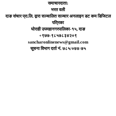
समाचारदाता:
भरत वली
दाङ संचार प्रा.लि. द्वारा सञ्चालित सञ्चार अनलाइन डट कम डिजिटल
पत्रिका
घोराही उपमहानगरपालिका-१५, दाङ
+९७७-९८५७८३४२०९
sancharonlinenews@gmail.com
सूचना विभाग दर्ता न‌ं. ७८५/०७४-७५