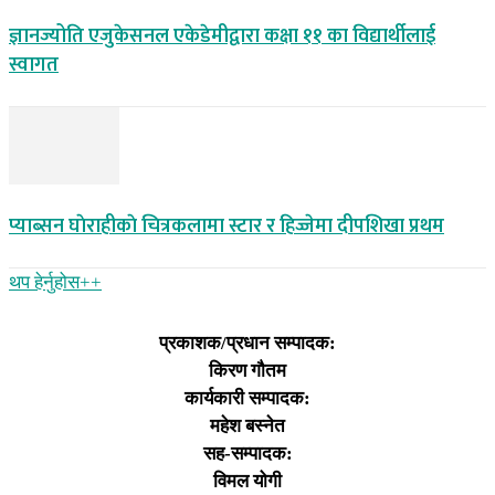
ज्ञानज्योति एजुकेसनल एकेडेमीद्वारा कक्षा ११ का विद्यार्थीलाई
स्वागत
प्याब्सन घाेराहीकाे चित्रकलामा स्टार र हिज्जेमा दीपशिखा प्रथम
थप हेर्नुहोस‌++
प्रकाशक/प्रधान सम्पादक:
किरण गौतम
कार्यकारी सम्पादक:
महेश बस्नेत
सह-सम्पादक:
विमल योगी