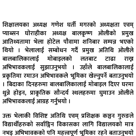
शिक्षालयका अध्यक्ष गणेश घर्ती मगरकाे अध्यक्षता एवम्
प्याब्सन घाेराहीका अध्यक्ष बालकृष्ण ओलीकाे प्रमुख
आतिथ्यतामा भेला हाेटेल पाैवामा शनिबार सम्पन्न भएकाे
थियाे । भेलालाई सम्बाेधन गर्दै प्रमुख अतिथि ओलीले
बालबालिकालाई माेबाइलकाे लतबाट टाढा राख्न
अभिभावकलाई सुझाउनुभयाे । उहाँले बालबालिकालाई
प्रकृतिमा रमाउन अभिभावकले भूमिका खेल्नुपर्ने बताउनुभयाे
। बिदाका दिनहरुमा बालबालिकालाई माेबाइल दिएर घरमा
थुन्ने हाेइन, प्राकृतिक साैन्दर्य स्थलहरुमा घुमाउन ओलीले
अभिभावकलाई आग्रह गर्नुभयाे ।
उक्त भेलाकी विशिष्ट अतिथि एवम् प्रशिक्षक कञ्चन गुरुङले
विद्यार्थीहरुकाे सर्वाङ्गिन विकासका लागि विद्यालयकाे मात्र
नभइ अभिभावककाे पनि महत्त्वपूर्ण भूमिका रहने बताउनुभयाे