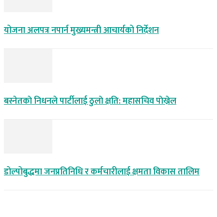
योजना अलपत्र नपार्न मुख्यमन्त्री आचार्यको निर्देशन
बस्नेतकाे निधनले पार्टीलाई ठुलाे क्षति: महासचिव पाेख्रेल
डोल्पोबुद्धमा जनप्रतिनिधि र कर्मचारीलाई क्षमता विकास तालिम