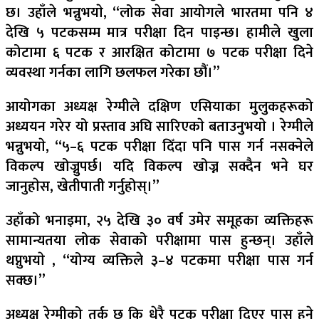
छ। उहाँले भन्नुभयाे, “लोक सेवा आयोगले भारतमा पनि ४
देखि ५ पटकसम्म मात्र परीक्षा दिन पाइन्छ। हामीले खुला
कोटामा ६ पटक र आरक्षित कोटामा ७ पटक परीक्षा दिने
व्यवस्था गर्नका लागि छलफल गरेका छौं।”
आयोगका अध्यक्ष रेग्मीले दक्षिण एसियाका मुलुकहरूको
अध्ययन गरेर यो प्रस्ताव अघि सारिएकाे बताउनुभयाे । रेग्मीले
भन्नुभयाे, “५–६ पटक परीक्षा दिँदा पनि पास गर्न नसक्नेले
विकल्प खोज्नुपर्छ। यदि विकल्प खोज्न सक्दैन भने घर
जानुहाेस, खेतीपाती गर्नुहोस्।”
उहाँको भनाइमा, २५ देखि ३० वर्ष उमेर समूहका व्यक्तिहरू
सामान्यतया लोक सेवाको परीक्षामा पास हुन्छन्। उहाँले
थप्नुभयाे , “योग्य व्यक्तिले ३–४ पटकमा परीक्षा पास गर्न
सक्छ।”
अध्यक्ष रेग्मीको तर्क छ कि धेरै पटक परीक्षा दिएर पास हुने