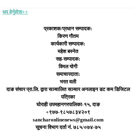
थप हेर्नुहोस‌++
प्रकाशक/प्रधान सम्पादक:
किरण गौतम
कार्यकारी सम्पादक:
महेश बस्नेत
सह-सम्पादक:
विमल योगी
समाचारदाता:
भरत वली
दाङ संचार प्रा.लि. द्वारा सञ्चालित सञ्चार अनलाइन डट कम डिजिटल
पत्रिका
घोराही उपमहानगरपालिका-१५, दाङ
+९७७-९८५७८३४२०९
sancharonlinenews@gmail.com
सूचना विभाग दर्ता न‌ं. ७८५/०७४-७५