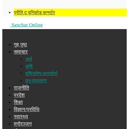
प्रीति टू यूनिकोड कन्भर्टर
Sanchar Online
गृह पृष्ठ
समाचार
अर्थ
कृषि
दृष्टिकोण/अन्तर्वार्ता
वन/वातावरण
राजनीति
प्रदेश
शिक्षा
विज्ञान/प्रविधि
स्वास्थ्य
मनोरञ्जन