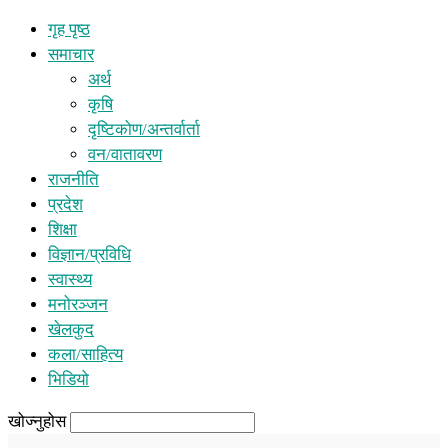
गृह पृष्ठ
समाचार
अर्थ
कृषि
दृष्टिकोण/अन्तर्वार्ता
वन/वातावरण
राजनीति
प्रदेश
शिक्षा
विज्ञान/प्रविधि
स्वास्थ्य
मनोरञ्जन
खेलकुद
कला/साहित्य
भिडियो
खोज्नुहोस