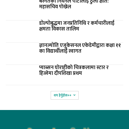
बस्नेतकाे निधनले पार्टीलाई ठुलाे क्षति:
महासचिव पाेख्रेल
डोल्पोबुद्धमा जनप्रतिनिधि र कर्मचारीलाई
क्षमता विकास तालिम
ज्ञानज्योति एजुकेसनल एकेडेमीद्वारा कक्षा ११
का विद्यार्थीलाई स्वागत
प्याब्सन घाेराहीकाे चित्रकलामा स्टार र
हिज्जेमा दीपशिखा प्रथम
थप हेर्नुहोस‌++