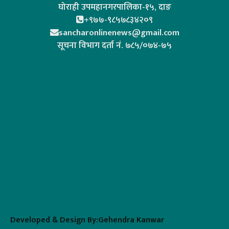
घोराही उपमहानगरपालिका-१५, दाङ
+९७७-९८५७८३४२०९
sancharonlinenews@gmail.com
सूचना विभाग दर्ता न‌ं. ७८५/०७४-७५
Developed & Design By:Gehendra Kanwar