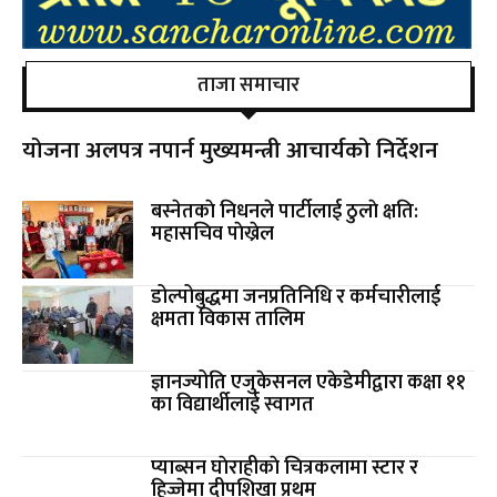
ताजा समाचार
योजना अलपत्र नपार्न मुख्यमन्त्री आचार्यको निर्देशन
बस्नेतकाे निधनले पार्टीलाई ठुलाे क्षति:
महासचिव पाेख्रेल
डोल्पोबुद्धमा जनप्रतिनिधि र कर्मचारीलाई
क्षमता विकास तालिम
ज्ञानज्योति एजुकेसनल एकेडेमीद्वारा कक्षा ११
का विद्यार्थीलाई स्वागत
प्याब्सन घाेराहीकाे चित्रकलामा स्टार र
हिज्जेमा दीपशिखा प्रथम