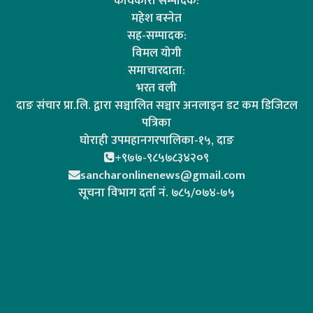
कार्यकारी सम्पादक:
महेश बस्नेत
सह-सम्पादक:
विमल योगी
समाचारदाता:
भरत वली
दाङ संचार प्रा.लि. द्वारा सञ्चालित सञ्चार अनलाइन डट कम डिजिटल
पत्रिका
घोराही उपमहानगरपालिका-१५, दाङ
+९७७-९८५७८३४२०९
sancharonlinenews@gmail.com
सूचना विभाग दर्ता न‌ं. ७८५/०७४-७५