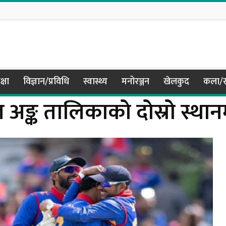
क्षा
विज्ञान/प्रविधि
स्वास्थ्य
मनोरञ्जन
खेलकुद
कला/स
ल अङ्क तालिकाको दोस्रो स्थान