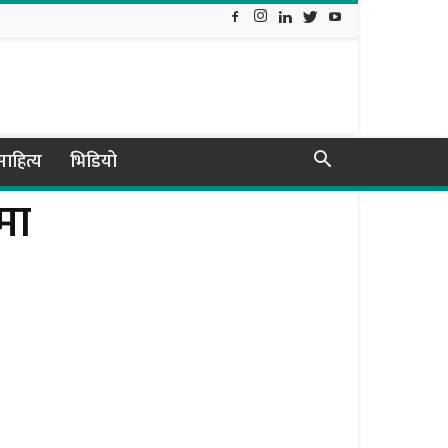
ाहित्य
भिडियो
मा