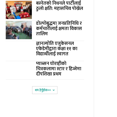
बस्नेतकाे निधनले पार्टीलाई
ठुलाे क्षति: महासचिव पाेख्रेल
डोल्पोबुद्धमा जनप्रतिनिधि र
कर्मचारीलाई क्षमता विकास
तालिम
ज्ञानज्योति एजुकेसनल
एकेडेमीद्वारा कक्षा ११ का
विद्यार्थीलाई स्वागत
प्याब्सन घाेराहीकाे
चित्रकलामा स्टार र हिज्जेमा
दीपशिखा प्रथम
थप हेर्नुहोस‌++