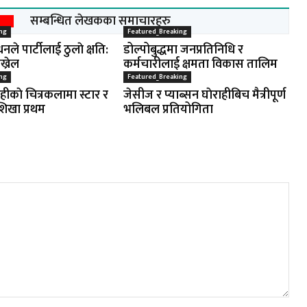
सम्बन्धित लेखकका समाचारहरु
ng
Featured_Breaking
नले पार्टीलाई ठुलाे क्षति:
डोल्पोबुद्धमा जनप्रतिनिधि र
ख्रेल
कर्मचारीलाई क्षमता विकास तालिम
ng
Featured_Breaking
ाहीकाे चित्रकलामा स्टार र
जेसीज र प्याब्सन घाेराहीबिच मैत्रीपूर्ण
शिखा प्रथम
भलिबल प्रतियोगिता