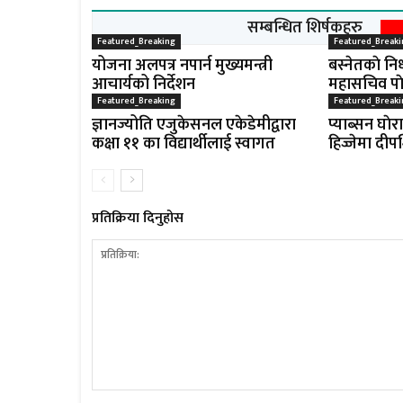
सम्बन्धित शिर्षकहरु
Featured_Breaking
Featured_Breaki
योजना अलपत्र नपार्न मुख्यमन्त्री
बस्नेतकाे निध
आचार्यको निर्देशन
महासचिव पाे
Featured_Breaking
Featured_Breaki
ज्ञानज्योति एजुकेसनल एकेडेमीद्वारा
प्याब्सन घाेर
कक्षा ११ का विद्यार्थीलाई स्वागत
हिज्जेमा दीप
प्रतिक्रिया दिनुहोस