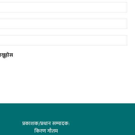
ख्नुहोस
प्रकाशक/प्रधान सम्पादक:
किरण गौतम