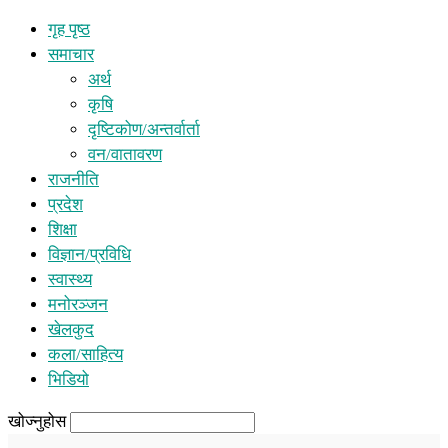
गृह पृष्ठ
समाचार
अर्थ
कृषि
दृष्टिकोण/अन्तर्वार्ता
वन/वातावरण
राजनीति
प्रदेश
शिक्षा
विज्ञान/प्रविधि
स्वास्थ्य
मनोरञ्जन
खेलकुद
कला/साहित्य
भिडियो
खोज्नुहोस