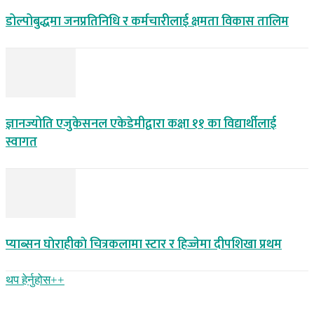
डोल्पोबुद्धमा जनप्रतिनिधि र कर्मचारीलाई क्षमता विकास तालिम
ज्ञानज्योति एजुकेसनल एकेडेमीद्वारा कक्षा ११ का विद्यार्थीलाई
स्वागत
प्याब्सन घाेराहीकाे चित्रकलामा स्टार र हिज्जेमा दीपशिखा प्रथम
थप हेर्नुहोस‌++