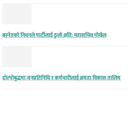
बस्नेतकाे निधनले पार्टीलाई ठुलाे क्षति: महासचिव पाेख्रेल
डोल्पोबुद्धमा जनप्रतिनिधि र कर्मचारीलाई क्षमता विकास तालिम