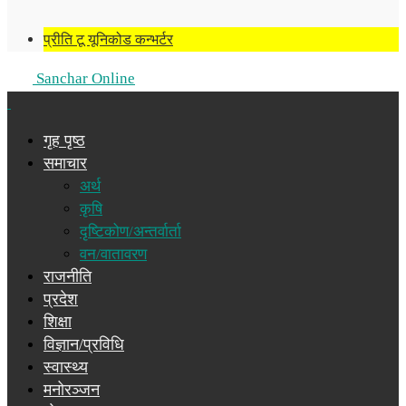
प्रीति टू यूनिकोड कन्भर्टर
Sanchar Online
गृह पृष्ठ
समाचार
अर्थ
कृषि
दृष्टिकोण/अन्तर्वार्ता
वन/वातावरण
राजनीति
प्रदेश
शिक्षा
विज्ञान/प्रविधि
स्वास्थ्य
मनोरञ्जन