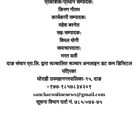
प्रकाशक/प्रधान सम्पादक:
किरण गौतम
कार्यकारी सम्पादक:
महेश बस्नेत
सह-सम्पादक:
विमल योगी
समाचारदाता:
भरत वली
दाङ संचार प्रा.लि. द्वारा सञ्चालित सञ्चार अनलाइन डट कम डिजिटल
पत्रिका
घोराही उपमहानगरपालिका-१५, दाङ
+९७७-९८५७८३४२०९
sancharonlinenews@gmail.com
सूचना विभाग दर्ता न‌ं. ७८५/०७४-७५