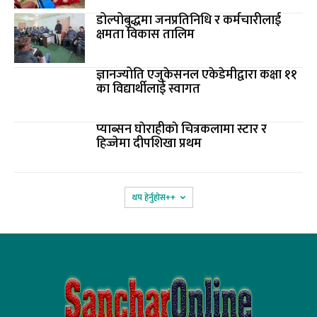
डोल्पोबुद्धमा जनप्रतिनिधि र कर्मचारीलाई
क्षमता विकास तालिम
ज्ञानज्योति एजुकेसनल एकेडेमीद्वारा कक्षा ११
का विद्यार्थीलाई स्वागत
प्याब्सन घाेराहीकाे चित्रकलामा स्टार र
हिज्जेमा दीपशिखा प्रथम
थप हेर्नुहोस‌++