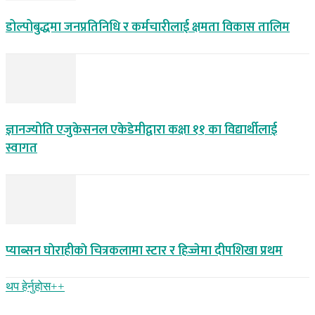
डोल्पोबुद्धमा जनप्रतिनिधि र कर्मचारीलाई क्षमता विकास तालिम
ज्ञानज्योति एजुकेसनल एकेडेमीद्वारा कक्षा ११ का विद्यार्थीलाई
स्वागत
प्याब्सन घाेराहीकाे चित्रकलामा स्टार र हिज्जेमा दीपशिखा प्रथम
थप हेर्नुहोस‌++