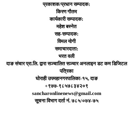
प्रकाशक/प्रधान सम्पादक:
किरण गौतम
कार्यकारी सम्पादक:
महेश बस्नेत
सह-सम्पादक:
विमल योगी
समाचारदाता:
भरत वली
दाङ संचार प्रा.लि. द्वारा सञ्चालित सञ्चार अनलाइन डट कम डिजिटल
पत्रिका
घोराही उपमहानगरपालिका-१५, दाङ
+९७७-९८५७८३४२०९
sancharonlinenews@gmail.com
सूचना विभाग दर्ता न‌ं. ७८५/०७४-७५