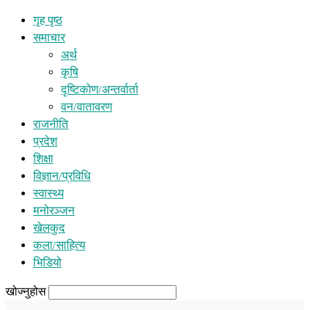
गृह पृष्ठ
समाचार
अर्थ
कृषि
दृष्टिकोण/अन्तर्वार्ता
वन/वातावरण
राजनीति
प्रदेश
शिक्षा
विज्ञान/प्रविधि
स्वास्थ्य
मनोरञ्जन
खेलकुद
कला/साहित्य
भिडियो
खोज्नुहोस