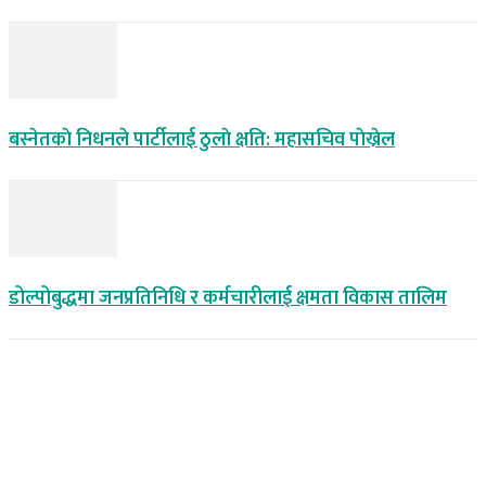
बस्नेतकाे निधनले पार्टीलाई ठुलाे क्षति: महासचिव पाेख्रेल
डोल्पोबुद्धमा जनप्रतिनिधि र कर्मचारीलाई क्षमता विकास तालिम