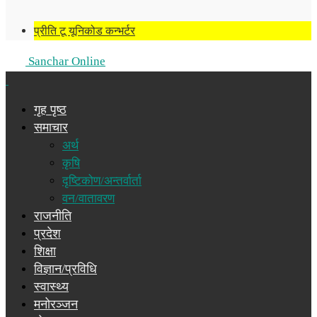
प्रीति टू यूनिकोड कन्भर्टर
Sanchar Online
गृह पृष्ठ
समाचार
अर्थ
कृषि
दृष्टिकोण/अन्तर्वार्ता
वन/वातावरण
राजनीति
प्रदेश
शिक्षा
विज्ञान/प्रविधि
स्वास्थ्य
मनोरञ्जन