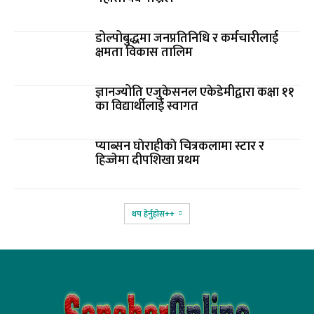
डोल्पोबुद्धमा जनप्रतिनिधि र कर्मचारीलाई
क्षमता विकास तालिम
ज्ञानज्योति एजुकेसनल एकेडेमीद्वारा कक्षा ११
का विद्यार्थीलाई स्वागत
प्याब्सन घाेराहीकाे चित्रकलामा स्टार र
हिज्जेमा दीपशिखा प्रथम
थप हेर्नुहोस‌++