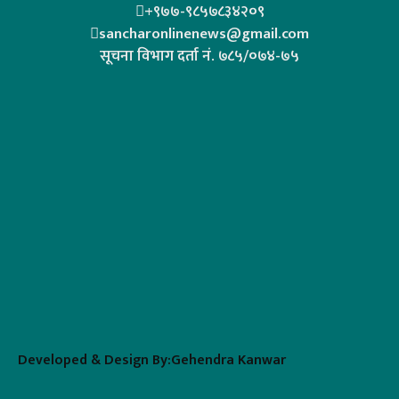
+९७७-९८५७८३४२०९
sancharonlinenews@gmail.com
सूचना विभाग दर्ता न‌ं. ७८५/०७४-७५
Developed & Design By:Gehendra Kanwar