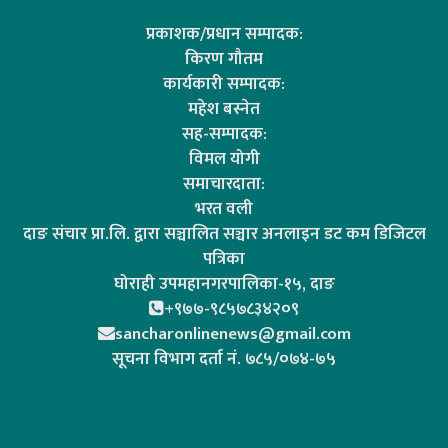
प्रकाशक/प्रधान सम्पादक:
किरण गौतम
कार्यकारी सम्पादक:
महेश बस्नेत
सह-सम्पादक:
विमल योगी
समाचारदाता:
भरत वली
दाङ संचार प्रा.लि. द्वारा सञ्चालित सञ्चार अनलाइन डट कम डिजिटल
पत्रिका
घोराही उपमहानगरपालिका-१५, दाङ
+९७७-९८५७८३४२०९
sancharonlinenews@gmail.com
सूचना विभाग दर्ता न‌ं. ७८५/०७४-७५