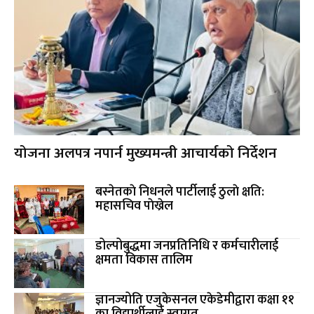
योजना अलपत्र नपार्न मुख्यमन्त्री आचार्यको निर्देशन
बस्नेतकाे निधनले पार्टीलाई ठुलाे क्षति:
महासचिव पाेख्रेल
डोल्पोबुद्धमा जनप्रतिनिधि र कर्मचारीलाई
क्षमता विकास तालिम
ज्ञानज्योति एजुकेसनल एकेडेमीद्वारा कक्षा ११
का विद्यार्थीलाई स्वागत