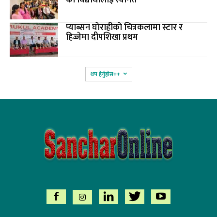
प्याब्सन घाेराहीकाे चित्रकलामा स्टार र
हिज्जेमा दीपशिखा प्रथम
थप हेर्नुहोस‌++