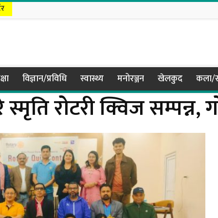
टर
क्षा
विज्ञान/प्रविधि
स्वास्थ्य
मनोरञ्जन
खेलकुद
कला/स
े स्मृति राेटरी क्विज सम्पन्न, ग