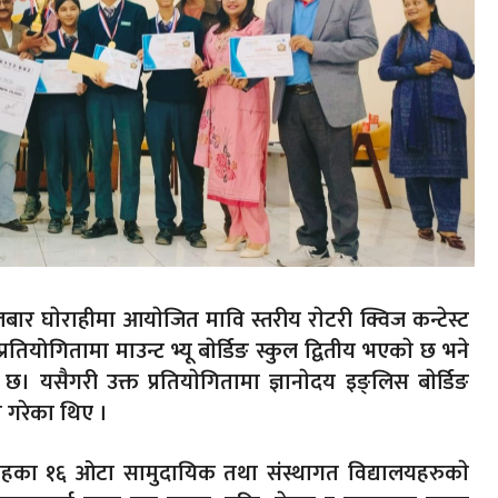
मंगलबार घाेराहीमा आयाेजित मावि स्तरीय राेटरी क्विज कन्टेस्ट
्रतियोगितामा माउन्ट भ्यू बाेर्डिङ स्कुल द्वितीय भएकाे छ भने
 छ। यसैगरी उक्त प्रतियाेगितामा ज्ञानाेदय इङ्लिस बाेर्डिङ
्त गरेका थिए ।
तहका १६ ओटा सामुदायिक तथा संस्थागत विद्यालयहरुकाे