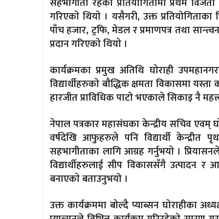
सहभागीता रहेकाे प्रतियोगितामा प्रथम विजेता
गरिएकाे थियाे । यसैगरी, उक्त प्रतियोगिताका द
पाँच हजार, ट्रफि, मेडल र प्रमाणपत्र तथा सान्त्
प्रदान गरिएकाे थियाे ।
कार्यक्रमका प्रमुख अतिथि घाेराही उपमहानगर
विद्यार्थीहरुकाे बाैद्धिक क्षमता विकासमा यस्ता का
हारजीत प्राविधिक पाटाे भएकाले सिकाइ नै महत्त्व
नेपाल पत्रकार महासंघका केन्द्रीय सचिव एवम्
वर्षदेखि आफुहरुले पनि विद्यार्थी केन्द्रीत पृथ
सहभागीताका लागि आग्रह गर्नुभयाे । प्रियासन
विद्यार्थीहरुलाई सीप विकाससँगै उत्पादन र आ
बनाएकाे बताउनुभयो ।
उक्त कार्यक्रममा बाेल्दै प्याब्सन घाेराहीका अध्