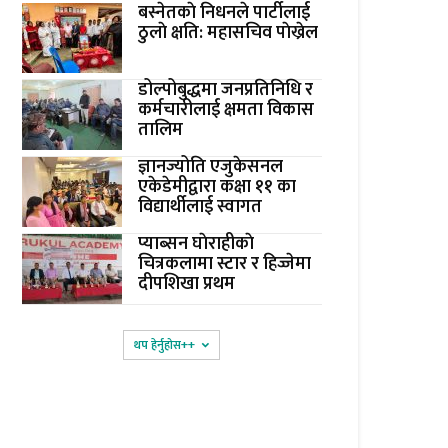
बस्नेतकाे निधनले पार्टीलाई
ठुलाे क्षति: महासचिव पाेख्रेल
डोल्पोबुद्धमा जनप्रतिनिधि र
कर्मचारीलाई क्षमता विकास
तालिम
ज्ञानज्योति एजुकेसनल
एकेडेमीद्वारा कक्षा ११ का
विद्यार्थीलाई स्वागत
प्याब्सन घाेराहीकाे
चित्रकलामा स्टार र हिज्जेमा
दीपशिखा प्रथम
थप हेर्नुहोस‌++