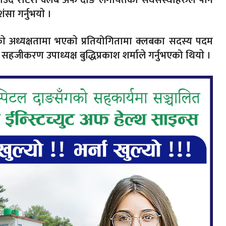
 गराउँँदै राेटरी क्लब अफ दाङ लगायतका संघसंस्थाहरुले पनि
शंसा गर्नुभयाे ।
ाे अध्यक्षतामा भएकाे प्रतियोगितामा क्लबका सदस्य पदम
े सहजीकरण उपाध्यक्ष बुद्धिप्रकाश शर्माले गर्नुभएको थियाे ।