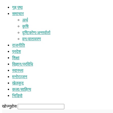
गृह पृष्ठ
समाचार
अर्थ
कृषि
दृष्टिकोण/अन्तर्वार्ता
वन/वातावरण
राजनीति
प्रदेश
शिक्षा
विज्ञान/प्रविधि
स्वास्थ्य
मनोरञ्जन
खेलकुद
कला/साहित्य
भिडियो
खोज्नुहोस