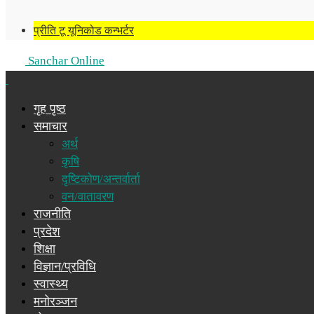
प्रीति टू यूनिकोड कन्भर्टर
Sanchar Online
गृह पृष्ठ
समाचार
अर्थ
कृषि
दृष्टिकोण/अन्तर्वार्ता
वन/वातावरण
राजनीति
प्रदेश
शिक्षा
विज्ञान/प्रविधि
स्वास्थ्य
मनोरञ्जन