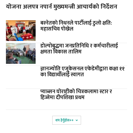
योजना अलपत्र नपार्न मुख्यमन्त्री आचार्यको निर्देशन
बस्नेतकाे निधनले पार्टीलाई ठुलाे क्षति:
महासचिव पाेख्रेल
डोल्पोबुद्धमा जनप्रतिनिधि र कर्मचारीलाई
क्षमता विकास तालिम
ज्ञानज्योति एजुकेसनल एकेडेमीद्वारा कक्षा ११
का विद्यार्थीलाई स्वागत
प्याब्सन घाेराहीकाे चित्रकलामा स्टार र
हिज्जेमा दीपशिखा प्रथम
थप हेर्नुहोस‌++