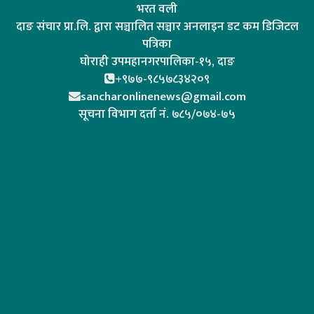
भरत वली
दाङ संचार प्रा.लि. द्वारा सञ्चालित सञ्चार अनलाइन डट कम डिजिटल
पत्रिका
घोराही उपमहानगरपालिका-१५, दाङ
+९७७-९८५७८३४२०९
sancharonlinenews@gmail.com
सूचना विभाग दर्ता न‌ं. ७८५/०७४-७५