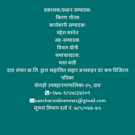
प्रकाशक/प्रधान सम्पादक:
किरण गौतम
कार्यकारी सम्पादक:
महेश बस्नेत
सह-सम्पादक:
विमल योगी
समाचारदाता:
भरत वली
दाङ संचार प्रा.लि. द्वारा सञ्चालित सञ्चार अनलाइन डट कम डिजिटल
पत्रिका
घोराही उपमहानगरपालिका-१५, दाङ
+९७७-९८५७८३४२०९
sancharonlinenews@gmail.com
सूचना विभाग दर्ता न‌ं. ७८५/०७४-७५