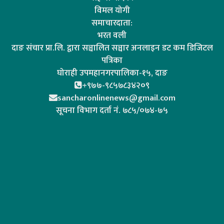
विमल योगी
समाचारदाता:
भरत वली
दाङ संचार प्रा.लि. द्वारा सञ्चालित सञ्चार अनलाइन डट कम डिजिटल
पत्रिका
घोराही उपमहानगरपालिका-१५, दाङ
+९७७-९८५७८३४२०९
sancharonlinenews@gmail.com
सूचना विभाग दर्ता न‌ं. ७८५/०७४-७५