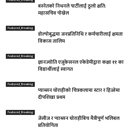
Featured_Breaking
बस्नेतकाे निधनले पार्टीलाई ठुलाे क्षति:
महासचिव पाेख्रेल
Featured_Breaking
डोल्पोबुद्धमा जनप्रतिनिधि र कर्मचारीलाई क्षमता
विकास तालिम
Featured_Breaking
ज्ञानज्योति एजुकेसनल एकेडेमीद्वारा कक्षा ११ का
विद्यार्थीलाई स्वागत
Featured_Breaking
प्याब्सन घाेराहीकाे चित्रकलामा स्टार र हिज्जेमा
दीपशिखा प्रथम
Featured_Breaking
जेसीज र प्याब्सन घाेराहीबिच मैत्रीपूर्ण भलिबल
प्रतियोगिता