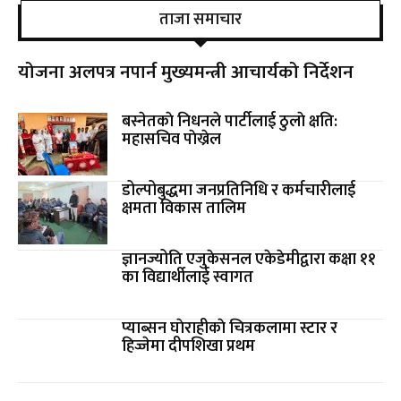
ताजा समाचार
योजना अलपत्र नपार्न मुख्यमन्त्री आचार्यको निर्देशन
बस्नेतकाे निधनले पार्टीलाई ठुलाे क्षति:
महासचिव पाेख्रेल
डोल्पोबुद्धमा जनप्रतिनिधि र कर्मचारीलाई
क्षमता विकास तालिम
ज्ञानज्योति एजुकेसनल एकेडेमीद्वारा कक्षा ११
का विद्यार्थीलाई स्वागत
प्याब्सन घाेराहीकाे चित्रकलामा स्टार र
हिज्जेमा दीपशिखा प्रथम