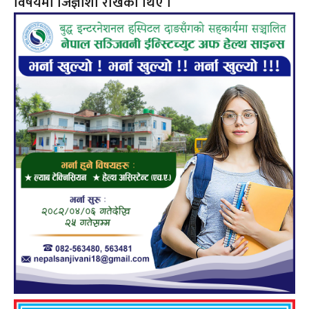
विषयमा जिज्ञाशा राखेका थिए ।