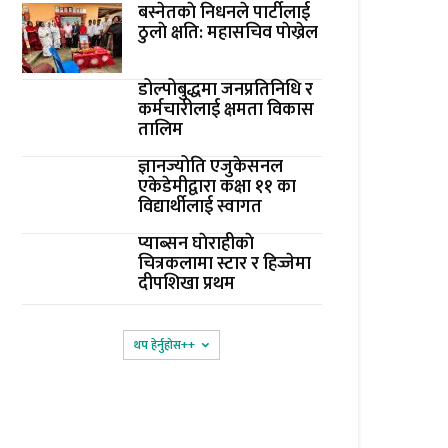
बस्नेतकाे निधनले पार्टीलाई
ठुलाे क्षति: महासचिव पाेख्रेल
डोल्पोबुद्धमा जनप्रतिनिधि र
कर्मचारीलाई क्षमता विकास
तालिम
ज्ञानज्योति एजुकेसनल
एकेडेमीद्वारा कक्षा ११ का
विद्यार्थीलाई स्वागत
प्याब्सन घाेराहीकाे
चित्रकलामा स्टार र हिज्जेमा
दीपशिखा प्रथम
थप हेर्नुहोस‌++