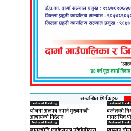
सम्बन्धित शिर्षकहरु
Featured_Breaking
Featured_Breaki
योजना अलपत्र नपार्न मुख्यमन्त्री
बस्नेतकाे निध
आचार्यको निर्देशन
महासचिव पाे
Featured_Breaking
Featured_Breaki
ज्ञानज्योति एजुकेसनल एकेडेमीद्वारा
प्याब्सन घाेर