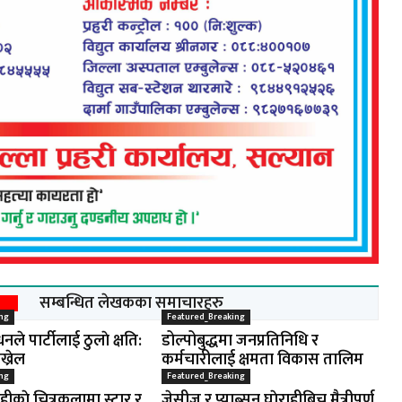
सम्बन्धित लेखकका समाचारहरु
ng
Featured_Breaking
नले पार्टीलाई ठुलाे क्षति:
डोल्पोबुद्धमा जनप्रतिनिधि र
ख्रेल
कर्मचारीलाई क्षमता विकास तालिम
ng
Featured_Breaking
ाहीकाे चित्रकलामा स्टार र
जेसीज र प्याब्सन घाेराहीबिच मैत्रीपूर्ण