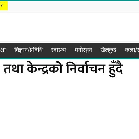
टर
क्षा
विज्ञान/प्रविधि
स्वास्थ्य
मनोरञ्जन
खेलकुद
कला/स
था केन्द्रको निर्वाचन हुँदै