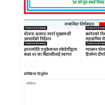
सम्बन्धित शिर्षकहरु
Featured_Breaking
Featured_Breaki
योजना अलपत्र नपार्न मुख्यमन्त्री
बस्नेतकाे निध
आचार्यको निर्देशन
महासचिव पाे
Featured_Breaking
Featured_Breaki
ज्ञानज्योति एजुकेसनल एकेडेमीद्वारा
प्याब्सन घाेर
कक्षा ११ का विद्यार्थीलाई स्वागत
हिज्जेमा दीप
प्रतिक्रिया दिनुहोस