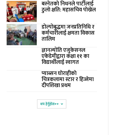
बस्नेतकाे निधनले पार्टीलाई
ठुलाे क्षति: महासचिव पाेख्रेल
डोल्पोबुद्धमा जनप्रतिनिधि र
कर्मचारीलाई क्षमता विकास
तालिम
ज्ञानज्योति एजुकेसनल
एकेडेमीद्वारा कक्षा ११ का
विद्यार्थीलाई स्वागत
प्याब्सन घाेराहीकाे
चित्रकलामा स्टार र हिज्जेमा
दीपशिखा प्रथम
थप हेर्नुहोस‌++