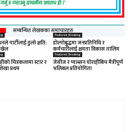
सम्बन्धित लेखकका समाचारहरु
ng
Featured_Breaking
नले पार्टीलाई ठुलाे क्षति:
डोल्पोबुद्धमा जनप्रतिनिधि र
ख्रेल
कर्मचारीलाई क्षमता विकास तालिम
ng
Featured_Breaking
ाहीकाे चित्रकलामा स्टार र
जेसीज र प्याब्सन घाेराहीबिच मैत्रीपूर्ण
शिखा प्रथम
भलिबल प्रतियोगिता