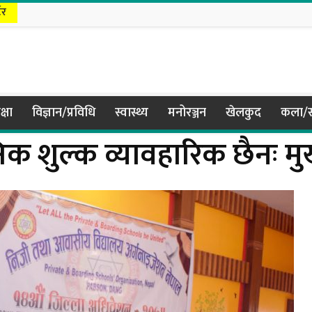
टर
क्षा
विज्ञान/प्रविधि
स्वास्थ्य
मनोरञ्जन
खेलकुद
कला/स
क शुल्क व्यावहारिक छैनः मुख्