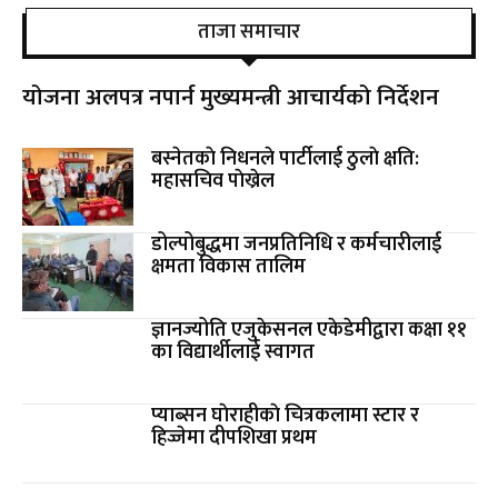
ताजा समाचार
योजना अलपत्र नपार्न मुख्यमन्त्री आचार्यको निर्देशन
बस्नेतकाे निधनले पार्टीलाई ठुलाे क्षति:
महासचिव पाेख्रेल
डोल्पोबुद्धमा जनप्रतिनिधि र कर्मचारीलाई
क्षमता विकास तालिम
ज्ञानज्योति एजुकेसनल एकेडेमीद्वारा कक्षा ११
का विद्यार्थीलाई स्वागत
प्याब्सन घाेराहीकाे चित्रकलामा स्टार र
हिज्जेमा दीपशिखा प्रथम