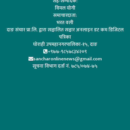
सह-सम्पादक:
विमल योगी
समाचारदाता:
भरत वली
दाङ संचार प्रा.लि. द्वारा सञ्चालित सञ्चार अनलाइन डट कम डिजिटल
पत्रिका
घोराही उपमहानगरपालिका-१५, दाङ
+९७७-९८५७८३४२०९
sancharonlinenews@gmail.com
सूचना विभाग दर्ता न‌ं. ७८५/०७४-७५