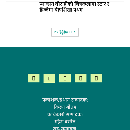
प्याब्सन घाेराहीकाे चित्रकलामा स्टार र
हिज्जेमा दीपशिखा प्रथम
थप हेर्नुहोस‌++
प्रकाशक/प्रधान सम्पादक:
किरण गौतम
कार्यकारी सम्पादक:
महेश बस्नेत
सह-सम्पादक: