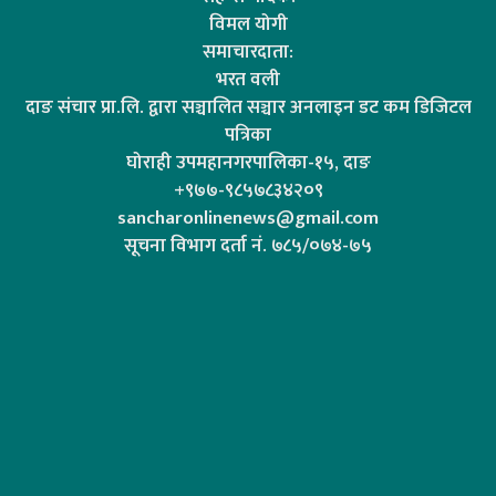
विमल योगी
समाचारदाता:
भरत वली
दाङ संचार प्रा.लि. द्वारा सञ्चालित सञ्चार अनलाइन डट कम डिजिटल
पत्रिका
घोराही उपमहानगरपालिका-१५, दाङ
+९७७-९८५७८३४२०९
sancharonlinenews@gmail.com
सूचना विभाग दर्ता न‌ं. ७८५/०७४-७५