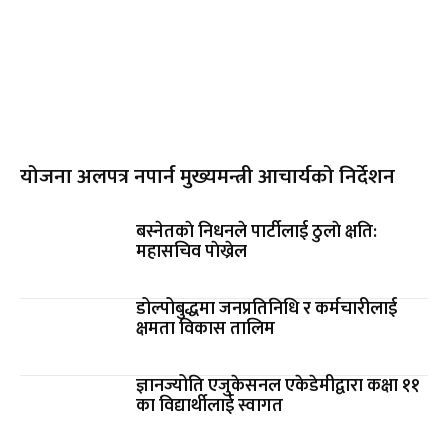
योजना अलपत्र नपार्न मुख्यमन्त्री आचार्यको निर्देशन
बस्नेतकाे निधनले पार्टीलाई ठुलाे क्षति:
महासचिव पाेख्रेल
डोल्पोबुद्धमा जनप्रतिनिधि र कर्मचारीलाई
क्षमता विकास तालिम
ज्ञानज्योति एजुकेसनल एकेडेमीद्वारा कक्षा ११
का विद्यार्थीलाई स्वागत