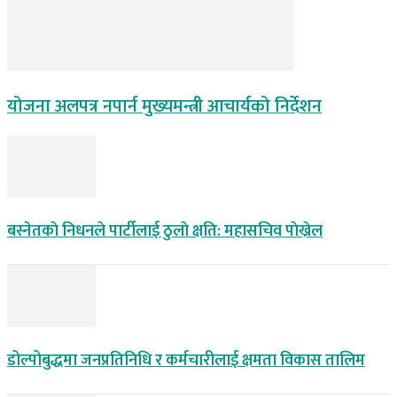
योजना अलपत्र नपार्न मुख्यमन्त्री आचार्यको निर्देशन
बस्नेतकाे निधनले पार्टीलाई ठुलाे क्षति: महासचिव पाेख्रेल
डोल्पोबुद्धमा जनप्रतिनिधि र कर्मचारीलाई क्षमता विकास तालिम