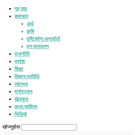
गृह पृष्ठ
समाचार
अर्थ
कृषि
दृष्टिकोण/अन्तर्वार्ता
वन/वातावरण
राजनीति
प्रदेश
शिक्षा
विज्ञान/प्रविधि
स्वास्थ्य
मनोरञ्जन
खेलकुद
कला/साहित्य
भिडियो
खोज्नुहोस