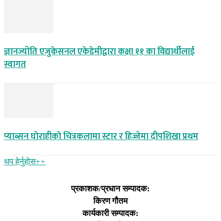
ज्ञानज्योति एजुकेसनल एकेडेमीद्वारा कक्षा ११ का विद्यार्थीलाई
स्वागत
प्याब्सन घाेराहीकाे चित्रकलामा स्टार र हिज्जेमा दीपशिखा प्रथम
थप हेर्नुहोस‌++
प्रकाशक/प्रधान सम्पादक:
किरण गौतम
कार्यकारी सम्पादक: