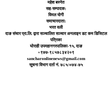
महेश बस्नेत
सह-सम्पादक:
विमल योगी
समाचारदाता:
भरत वली
दाङ संचार प्रा.लि. द्वारा सञ्चालित सञ्चार अनलाइन डट कम डिजिटल
पत्रिका
घोराही उपमहानगरपालिका-१५, दाङ
+९७७-९८५७८३४२०९
sancharonlinenews@gmail.com
सूचना विभाग दर्ता न‌ं. ७८५/०७४-७५