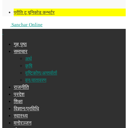
प्रीति टू यूनिकोड कन्भर्टर
Sanchar Online
गृह पृष्ठ
समाचार
अर्थ
कृषि
दृष्टिकोण/अन्तर्वार्ता
वन/वातावरण
राजनीति
प्रदेश
शिक्षा
विज्ञान/प्रविधि
स्वास्थ्य
मनोरञ्जन