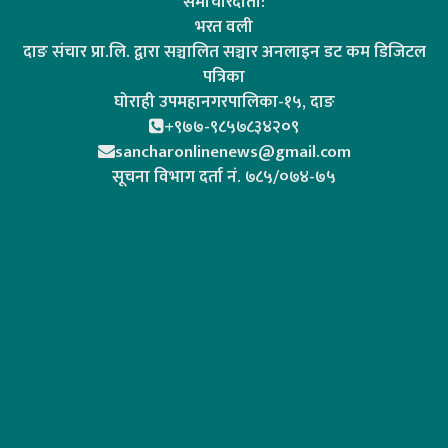
समाचारदाता:
भरत वली
दाङ संचार प्रा.लि. द्वारा सञ्चालित सञ्चार अनलाइन डट कम डिजिटल
पत्रिका
घोराही उपमहानगरपालिका-१५, दाङ
+९७७-९८५७८३४२०९
sancharonlinenews@gmail.com
सूचना विभाग दर्ता न‌ं. ७८५/०७४-७५