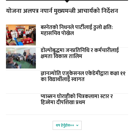
योजना अलपत्र नपार्न मुख्यमन्त्री आचार्यको निर्देशन
बस्नेतकाे निधनले पार्टीलाई ठुलाे क्षति:
महासचिव पाेख्रेल
डोल्पोबुद्धमा जनप्रतिनिधि र कर्मचारीलाई
क्षमता विकास तालिम
ज्ञानज्योति एजुकेसनल एकेडेमीद्वारा कक्षा ११
का विद्यार्थीलाई स्वागत
प्याब्सन घाेराहीकाे चित्रकलामा स्टार र
हिज्जेमा दीपशिखा प्रथम
थप हेर्नुहोस‌++