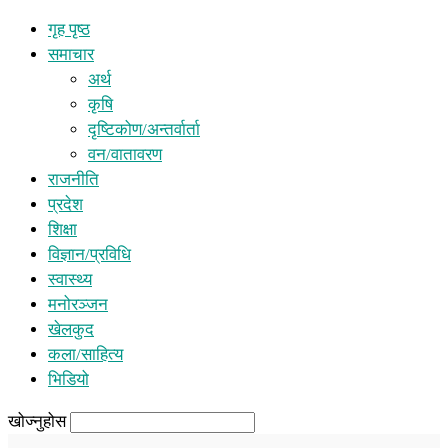
गृह पृष्ठ
समाचार
अर्थ
कृषि
दृष्टिकोण/अन्तर्वार्ता
वन/वातावरण
राजनीति
प्रदेश
शिक्षा
विज्ञान/प्रविधि
स्वास्थ्य
मनोरञ्जन
खेलकुद
कला/साहित्य
भिडियो
खोज्नुहोस