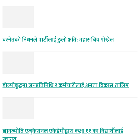
बस्नेतकाे निधनले पार्टीलाई ठुलाे क्षति: महासचिव पाेख्रेल
डोल्पोबुद्धमा जनप्रतिनिधि र कर्मचारीलाई क्षमता विकास तालिम
ज्ञानज्योति एजुकेसनल एकेडेमीद्वारा कक्षा ११ का विद्यार्थीलाई
स्वागत