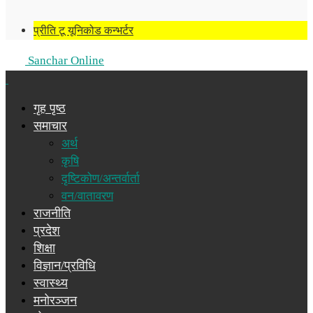
प्रीति टू यूनिकोड कन्भर्टर
Sanchar Online
गृह पृष्ठ
समाचार
अर्थ
कृषि
दृष्टिकोण/अन्तर्वार्ता
वन/वातावरण
राजनीति
प्रदेश
शिक्षा
विज्ञान/प्रविधि
स्वास्थ्य
मनोरञ्जन