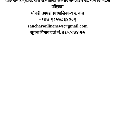
दाङ संचार प्रा.लि. द्वारा सञ्चालित सञ्चार अनलाइन डट कम डिजिटल
पत्रिका
घोराही उपमहानगरपालिका-१५, दाङ
+९७७-९८५७८३४२०९
sancharonlinenews@gmail.com
सूचना विभाग दर्ता न‌ं. ७८५/०७४-७५