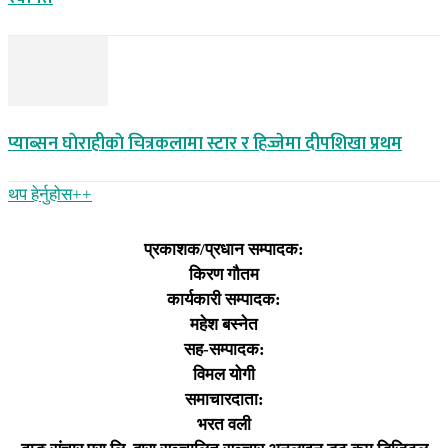
प्याब्सन घाेराहीकाे चित्रकलामा स्टार र हिज्जेमा दीपशिखा प्रथम
थप हेर्नुहोस‌++
प्रकाशक/प्रधान सम्पादक:
किरण गौतम
कार्यकारी सम्पादक:
महेश बस्नेत
सह-सम्पादक:
विमल योगी
समाचारदाता:
भरत वली