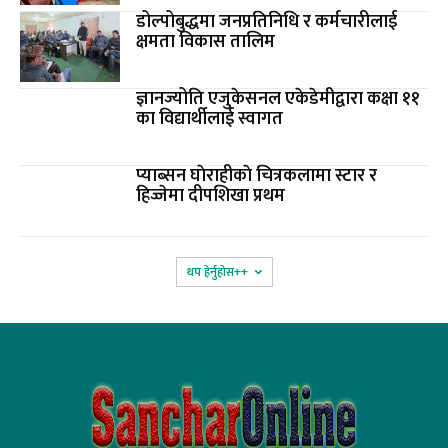
डोल्पोबुद्धमा जनप्रतिनिधि र कर्मचारीलाई
क्षमता विकास तालिम
ज्ञानज्योति एजुकेसनल एकेडेमीद्वारा कक्षा ११
का विद्यार्थीलाई स्वागत
प्याब्सन घाेराहीकाे चित्रकलामा स्टार र
हिज्जेमा दीपशिखा प्रथम
थप हेर्नुहोस‌++