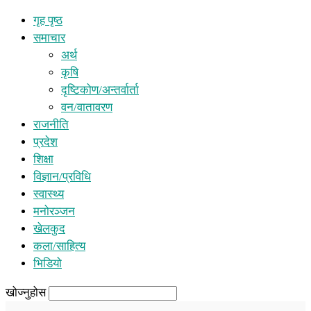
गृह पृष्ठ
समाचार
अर्थ
कृषि
दृष्टिकोण/अन्तर्वार्ता
वन/वातावरण
राजनीति
प्रदेश
शिक्षा
विज्ञान/प्रविधि
स्वास्थ्य
मनोरञ्जन
खेलकुद
कला/साहित्य
भिडियो
खोज्नुहोस