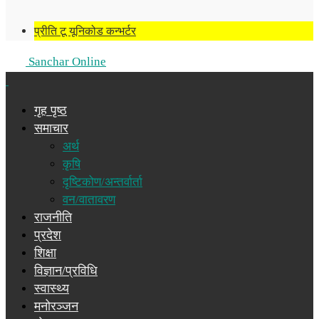
प्रीति टू यूनिकोड कन्भर्टर
Sanchar Online
गृह पृष्ठ
समाचार
अर्थ
कृषि
दृष्टिकोण/अन्तर्वार्ता
वन/वातावरण
राजनीति
प्रदेश
शिक्षा
विज्ञान/प्रविधि
स्वास्थ्य
मनोरञ्जन