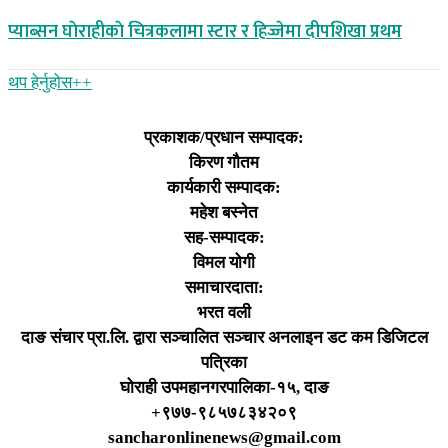
प्याब्सन घाेराहीकाे चित्रकलामा स्टार र हिज्जेमा दीपशिखा प्रथम
थप हेर्नुहोस‌++
प्रकाशक/प्रधान सम्पादक:
किरण गौतम
कार्यकारी सम्पादक:
महेश बस्नेत
सह-सम्पादक:
विमल योगी
समाचारदाता:
भरत वली
दाङ संचार प्रा.लि. द्वारा सञ्चालित सञ्चार अनलाइन डट कम डिजिटल
पत्रिका
घोराही उपमहानगरपालिका-१५, दाङ
+९७७-९८५७८३४२०९
sancharonlinenews@gmail.com