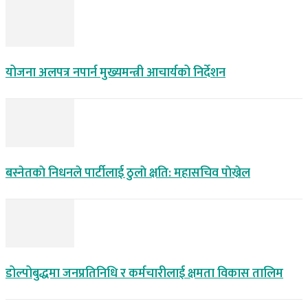
योजना अलपत्र नपार्न मुख्यमन्त्री आचार्यको निर्देशन
बस्नेतकाे निधनले पार्टीलाई ठुलाे क्षति: महासचिव पाेख्रेल
डोल्पोबुद्धमा जनप्रतिनिधि र कर्मचारीलाई क्षमता विकास तालिम