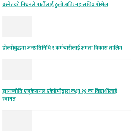
बस्नेतकाे निधनले पार्टीलाई ठुलाे क्षति: महासचिव पाेख्रेल
डोल्पोबुद्धमा जनप्रतिनिधि र कर्मचारीलाई क्षमता विकास तालिम
ज्ञानज्योति एजुकेसनल एकेडेमीद्वारा कक्षा ११ का विद्यार्थीलाई
स्वागत