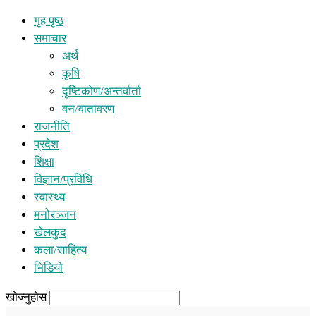
गृह पृष्ठ
समाचार
अर्थ
कृषि
दृष्टिकोण/अन्तर्वार्ता
वन/वातावरण
राजनीति
प्रदेश
शिक्षा
विज्ञान/प्रविधि
स्वास्थ्य
मनोरञ्जन
खेलकुद
कला/साहित्य
भिडियो
खोज्नुहोस