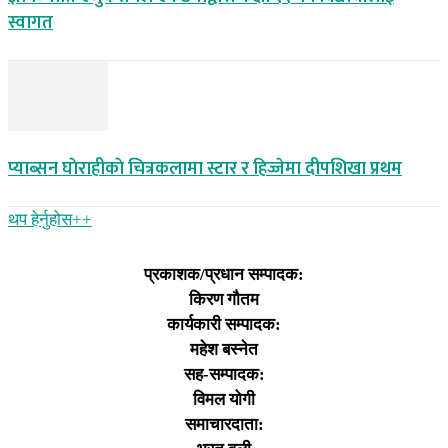
स्वागत
प्याब्सन घाेराहीकाे चित्रकलामा स्टार र हिज्जेमा दीपशिखा प्रथम
थप हेर्नुहोस‌++
प्रकाशक/प्रधान सम्पादक:
किरण गौतम
कार्यकारी सम्पादक:
महेश बस्नेत
सह-सम्पादक:
विमल योगी
समाचारदाता: