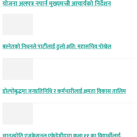
योजना अलपत्र नपार्न मुख्यमन्त्री आचार्यको निर्देशन
बस्नेतकाे निधनले पार्टीलाई ठुलाे क्षति: महासचिव पाेख्रेल
डोल्पोबुद्धमा जनप्रतिनिधि र कर्मचारीलाई क्षमता विकास तालिम
ज्ञानज्योति एजुकेसनल एकेडेमीद्वारा कक्षा ११ का विद्यार्थीलाई