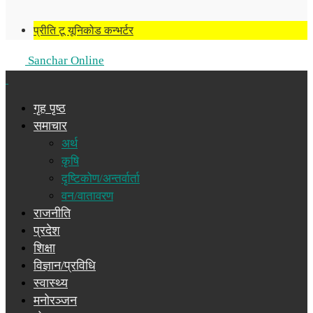
प्रीति टू यूनिकोड कन्भर्टर
Sanchar Online
गृह पृष्ठ
समाचार
अर्थ
कृषि
दृष्टिकोण/अन्तर्वार्ता
वन/वातावरण
राजनीति
प्रदेश
शिक्षा
विज्ञान/प्रविधि
स्वास्थ्य
मनोरञ्जन