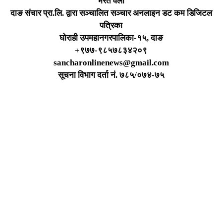
भरत वली
दाङ संचार प्रा.लि. द्वारा सञ्चालित सञ्चार अनलाइन डट कम डिजिटल
पत्रिका
घोराही उपमहानगरपालिका-१५, दाङ
+९७७-९८५७८३४२०९
sancharonlinenews@gmail.com
सूचना विभाग दर्ता न‌ं. ७८५/०७४-७५