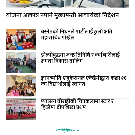
योजना अलपत्र नपार्न मुख्यमन्त्री आचार्यको निर्देशन
बस्नेतकाे निधनले पार्टीलाई ठुलाे क्षति:
महासचिव पाेख्रेल
डोल्पोबुद्धमा जनप्रतिनिधि र कर्मचारीलाई
क्षमता विकास तालिम
ज्ञानज्योति एजुकेसनल एकेडेमीद्वारा कक्षा ११
का विद्यार्थीलाई स्वागत
प्याब्सन घाेराहीकाे चित्रकलामा स्टार र
हिज्जेमा दीपशिखा प्रथम
थप हेर्नुहोस‌++