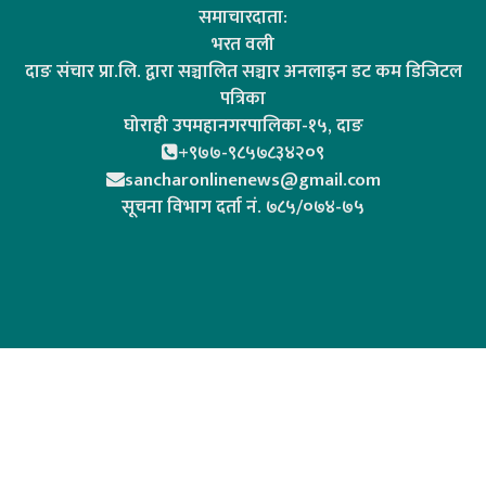
समाचारदाता:
भरत वली
दाङ संचार प्रा.लि. द्वारा सञ्चालित सञ्चार अनलाइन डट कम डिजिटल
पत्रिका
घोराही उपमहानगरपालिका-१५, दाङ
+९७७-९८५७८३४२०९
sancharonlinenews@gmail.com
सूचना विभाग दर्ता न‌ं. ७८५/०७४-७५